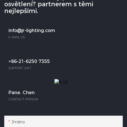
osvětlení? partnerem s těmi
nejlepšími.
info@jr-lighting.com
E-MAIL US
+86-21-6250 7355
SUPPORT 24/7
Pane. Chen
CONTACT PERSON
Jméno