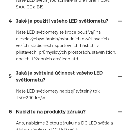
Naše LED světla jsou schválena dle norem CSA,
SAA, CE a BIS.
4
Jaké je použití vašeho LED světlometu?
Naše LED světlomety se široce používají na
dieselových/solárních/hybridních osvětlovacích
věžích, stadionech, sportovních hřištích, v
přístavech, průmyslových prostorách, staveništích,
docích, těžebních areálech atd.
Jaká je světelná účinnost vašeho LED
5
světlometu?
Naše LED světlomety nabízejí světelný tok
150~200 lm/w.
6
Nabízíte na produkty záruku?
Ano, nabízíme 2letou záruku na DC LED světla a
3letou záruku na DC LED světla.