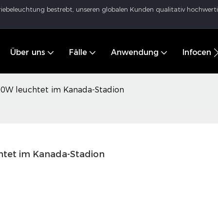
dustriebeleuchtung bestrebt, unseren globalen Kunden qualitativ hochw
Über uns
Fälle
Anwendung
Infocent
200W leuchtet im Kanada-Stadion
chtet im Kanada-Stadion