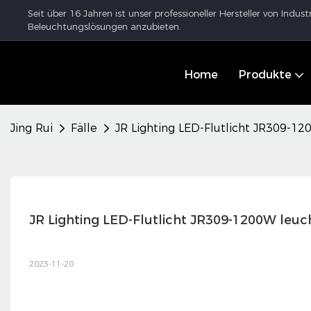
Seit über 16 Jahren ist unser professioneller Hersteller von In
Beleuchtungslösungen anzubieten.
Home
Produkte
Jing Rui
Fälle
JR Lighting LED-Flutlicht JR309-1
JR Lighting LED-Flutlicht JR309-1200W leu
2023-11-20