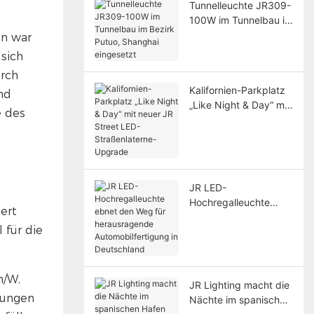
Tunnelleuchte JR309-
100W im Tunnelbau im
Bezirk Putuo,
en war
Shanghai eingesetzt
 sich
urch
Kalifornien-Parkplatz
nd
„Like Night & Day“ mit
e des
neuer JR Street LED-
Straßenlaterne-
Upgrade
JR LED-
Hochregalleuchte
iert
ebnet den Weg für
 für die
herausragende
Automobilfertigung in
Deutschland
m/W,
JR Lighting macht die
rungen
Nächte im spanischen