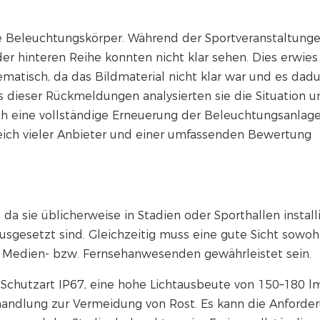
le Beleuchtungskörper. Während der Sportveranstaltung
er hinteren Reihe konnten nicht klar sehen. Dies erwies
matisch, da das Bildmaterial nicht klar war und es dad
ts dieser Rückmeldungen analysierten sie die Situation u
h eine vollständige Erneuerung der Beleuchtungsanlag
eich vieler Anbieter und einer umfassenden Bewertung
da sie üblicherweise in Stadien oder Sporthallen install
gesetzt sind. Gleichzeitig muss eine gute Sicht sowohl
d Medien- bzw. Fernsehanwesenden gewährleistet sein.
 Schutzart IP67, eine hohe Lichtausbeute von 150–180 l
andlung zur Vermeidung von Rost. Es kann die Anforde