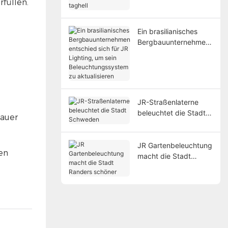
Hafen taghell
füllen.
Ein brasilianisches
Bergbauunternehmen
entschied sich für JR
Lighting, um sein
Beleuchtungssystem
zu aktualisieren
JR-Straßenlaterne
beleuchtet die Stadt
dauer
Schweden
JR Gartenbeleuchtung
en
macht die Stadt
Randers schöner