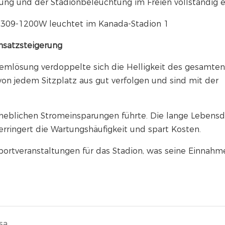
ng und der Stadionbeleuchtung im Freien vollständig er
msatzsteigerung
emlösung verdoppelte sich die Helligkeit des gesamten
von jedem Sitzplatz aus gut verfolgen und sind mit der
rheblichen Stromeinsparungen führte. Die lange Lebens
ringert die Wartungshäufigkeit und spart Kosten.
ortveranstaltungen für das Stadion, was seine Einnahm
HL11-200W LED-Hallenleuchte im Einsatz in einem Lagerhaus in Malaysia