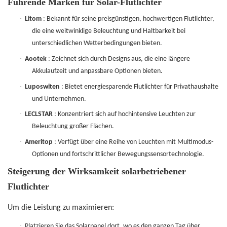
Führende Marken für Solar-Flutlichter
·
Litom
: Bekannt für seine preisgünstigen, hochwertigen Flutlichter,
die eine weitwinklige Beleuchtung und Haltbarkeit bei
unterschiedlichen Wetterbedingungen bieten.
·
Aootek
: Zeichnet sich durch Designs aus, die eine längere
Akkulaufzeit und anpassbare Optionen bieten.
·
Luposwiten
: Bietet energiesparende Flutlichter für Privathaushalte
und Unternehmen.
·
LECLSTAR
: Konzentriert sich auf hochintensive Leuchten zur
Beleuchtung großer Flächen.
·
Ameritop
: Verfügt über eine Reihe von Leuchten mit Multimodus-
Optionen und fortschrittlicher Bewegungssensortechnologie.
Steigerung der Wirksamkeit solarbetriebener
Flutlichter
Um die Leistung zu maximieren:
·
Platzieren Sie das Solarpanel dort, wo es den ganzen Tag über