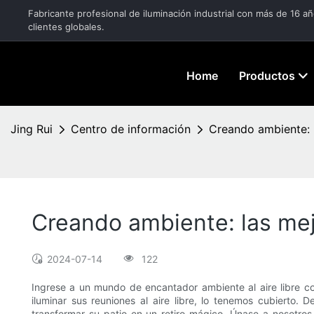
Fabricante profesional de iluminación industrial con más de 16 a
clientes globales.
Home
Productos
Jing Rui
Centro de información
Creando ambiente: l
Creando ambiente: las mejo
2024-07-14
122
Ingrese a un mundo de encantador ambiente al aire libre c
iluminar sus reuniones al aire libre, lo tenemos cubierto. 
transformar su patio en un retiro mágico. Únase a nosotros