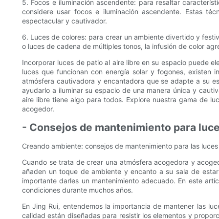
5. Focos e iluminación ascendente: para resaltar característ
considere usar focos e iluminación ascendente. Estas téc
espectacular y cautivador.
6. Luces de colores: para crear un ambiente divertido y festiv
o luces de cadena de múltiples tonos, la infusión de color agr
Incorporar luces de patio al aire libre en su espacio puede e
luces que funcionan con energía solar y fogones, existen in
atmósfera cautivadora y encantadora que se adapte a su estil
ayudarlo a iluminar su espacio de una manera única y cautiva
aire libre tiene algo para todos. Explore nuestra gama de luce
acogedor.
- Consejos de mantenimiento para luces
Creando ambiente: consejos de mantenimiento para las luces d
Cuando se trata de crear una atmósfera acogedora y acogedora 
añaden un toque de ambiente y encanto a su sala de estar al
importante darles un mantenimiento adecuado. En este artíc
condiciones durante muchos años.
En Jing Rui, entendemos la importancia de mantener las luces
calidad están diseñadas para resistir los elementos y propor