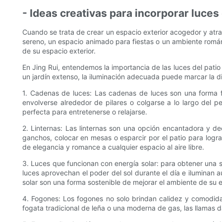
- Ideas creativas para incorporar luces d
Cuando se trata de crear un espacio exterior acogedor y atrac
sereno, un espacio animado para fiestas o un ambiente románt
de su espacio exterior.
En Jing Rui, entendemos la importancia de las luces del pati
un jardín extenso, la iluminación adecuada puede marcar la dif
1. Cadenas de luces: Las cadenas de luces son una forma fác
envolverse alrededor de pilares o colgarse a lo largo del p
perfecta para entretenerse o relajarse.
2. Linternas: Las linternas son una opción encantadora y dec
ganchos, colocar en mesas o esparcir por el patio para logr
de elegancia y romance a cualquier espacio al aire libre.
3. Luces que funcionan con energía solar: para obtener una so
luces aprovechan el poder del sol durante el día e iluminan 
solar son una forma sostenible de mejorar el ambiente de su es
4. Fogones: Los fogones no solo brindan calidez y comodidad
fogata tradicional de leña o una moderna de gas, las llamas 