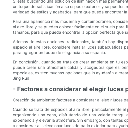
Si está buscando una solución de iluminación más permanente 
un toque de sofisticación a su espacio exterior y se pueden m
variedad de estilos y acabados, para que pueda encontrar la
Para una apariencia más moderna y contemporánea, considere 
al aire libre y se pueden colocar fácilmente en el suelo para 
tamaños, para que pueda encontrar la opción perfecta que s
Además de estas opciones tradicionales, también hay disponi
espacio al aire libre, considere instalar luces subacuáticas 
para agregar un toque de elegancia a su espacio.
En conclusión, cuando se trata de crear ambiente en tu espac
puede crear una atmósfera cálida y acogedora que es perfec
especiales, existen muchas opciones que lo ayudarán a crear el
Jing Rui!
- Factores a considerar al elegir luces pa
Creación de ambiente: factores a considerar al elegir luces par
Cuando se trata de espacios al aire libre, particularmente e
organizando una cena, disfrutando de una velada tranquila
experiencia y elevar la atmósfera. Sin embargo, con tantas op
a considerar al seleccionar luces de patio exterior para ayudar