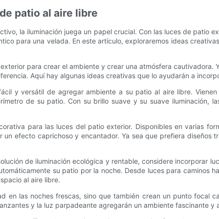
e patio al aire libre
tivo, la iluminación juega un papel crucial. Con las luces de patio 
ico para una velada. En este artículo, exploraremos ideas creativas 
o exterior para crear el ambiente y crear una atmósfera cautivadora
erencia. Aquí hay algunas ideas creativas que lo ayudarán a incorpora
il y versátil de agregar ambiente a su patio al aire libre. Viene
erímetro de su patio. Con su brillo suave y su suave iluminación,
orativa para las luces del patio exterior. Disponibles en varias fo
ar un efecto caprichoso y encantador. Ya sea que prefiera diseños t
lución de iluminación ecológica y rentable, considere incorporar luc
automáticamente su patio por la noche. Desde luces para caminos ha
pacio al aire libre.
 en las noches frescas, sino que también crean un punto focal cau
danzantes y la luz parpadeante agregarán un ambiente fascinante y ac