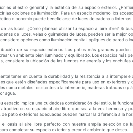
erior es el estilo general y la estética de su espacio exterior. ¿Pr
cir las opciones de iluminación. Para un espacio moderno, los acceso
éctico o bohemio puede beneficiarse de luces de cadena o linternas
 de las luces. ¿Cómo planeas utilizar tu espacio al aire libre? Si 
denas de luces, velas o guirnaldas de luces, pueden ser la mejor opc
 considere opciones como iluminación cenital, apliques de pared o inc
tribución de su espacio exterior. Los patios más grandes pueden 
 crear un ambiente bien iluminado y equilibrado. Los espacios más p
, considere la ubicación de las fuentes de energía y los enchufes 
mental tener en cuenta la durabilidad y la resistencia a la intemperie
uces que estén diseñadas específicamente para uso en exteriores y q
es como metales resistentes a la intemperie, maderas tratadas o pl
or agua.
su espacio implica una cuidadosa consideración del estilo, la funciona
atractivo en su espacio al aire libre que sea a la vez hermoso y p
 de patio exteriores adecuadas pueden marcar la diferencia a la hora 
l oasis al aire libre perfecto con nuestra amplia selección de luc
para completar su espacio exterior y crear el ambiente que desea.