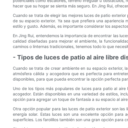
potenciales como escalones, terreno irregular u obstáculos, 
hacer que su hogar se sienta más seguro. En Jing Rui, ofrecemo
Cuando se trata de elegir las mejores luces de patio exterior 
de su espacio exterior. Ya sea que prefiera una apariencia 
estilo y gusto. Además, es importante considerar los aspectos p
En Jing Rui, entendemos la importancia de encontrar las luc
calidad diseñadas para mejorar el ambiente, la funcionalid
caminos o linternas tradicionales, tenemos todo lo que necesit
- Tipos de luces de patio al aire libre d
Cuando se trata de crear ambiente en su espacio exterior, la
atmósfera cálida y acogedora que es perfecta para entretene
disponibles, para que pueda encontrar la opción perfecta par
Uno de los tipos más populares de luces para patio al aire l
acogedor. Están disponibles en una variedad de estilos, incl
opción para agregar un toque de fantasía a su espacio al aire 
Otra opción popular para las luces de patio exterior son las l
energía solar. Estas luces son una excelente opción para
superficies. Los farolillos también son una gran opción para 