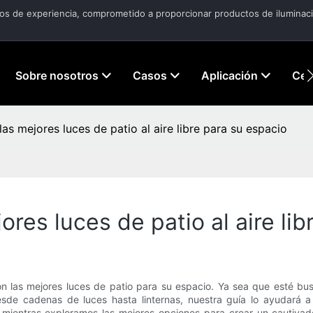
ños de experiencia, comprometido a proporcionar productos de iluminació
Sobre nosotros
Casos
Aplicación
Cen
as mejores luces de patio al aire libre para su espacio
res luces de patio al aire lib
on las mejores luces de patio para su espacio. Ya sea que esté b
Desde cadenas de luces hasta linternas, nuestra guía lo ayudará a
 mientras exploramos las mejores opciones para crear un cautivado