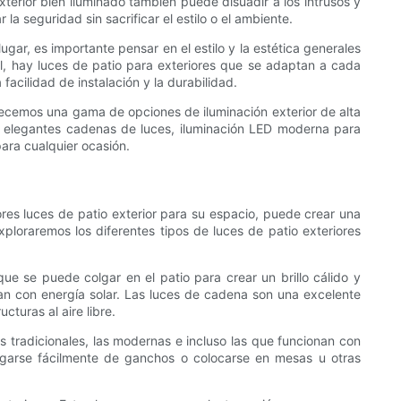
terior bien iluminado también puede disuadir a los intrusos y
a seguridad sin sacrificar el estilo o el ambiente.
ugar, es importante pensar en el estilo y la estética generales
al, hay luces de patio para exteriores que se adaptan a cada
facilidad de instalación y la durabilidad.
recemos una gama de opciones de iluminación exterior de alta
do elegantes cadenas de luces, iluminación LED moderna para
para cualquier ocasión.
ores luces de patio exterior para su espacio, puede crear una
ploraremos los diferentes tipos de luces de patio exteriores
que se puede colgar en el patio para crear un brillo cálido y
onan con energía solar. Las luces de cadena son una excelente
cturas al aire libre.
las tradicionales, las modernas e incluso las que funcionan con
lgarse fácilmente de ganchos o colocarse en mesas u otras