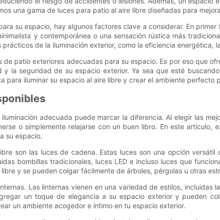
reduciendo el riesgo de accidentes o lesiones. Además, un espacio ex
s una gama de luces para patio al aire libre diseñadas para mejorar l
para su espacio, hay algunos factores clave a considerar. En primer l
minimalista y contemporánea o una sensación rústica más tradicion
rácticos de la iluminación exterior, como la eficiencia energética, la 
es de patio exteriores adecuadas para su espacio. Es por eso que of
ad y la seguridad de su espacio exterior. Ya sea que esté buscan
a para iluminar su espacio al aire libre y crear el ambiente perfecto 
isponibles
 iluminación adecuada puede marcar la diferencia. Al elegir las mej
rse o simplemente relajarse con un buen libro. En este artículo, ex
a su espacio.
ibre son las luces de cadena. Estas luces son una opción versátil 
uidas bombillas tradicionales, luces LED e incluso luces que funci
libre y se pueden colgar fácilmente de árboles, pérgolas u otras estru
internas. Las linternas vienen en una variedad de estilos, incluidas 
 agregar un toque de elegancia a su espacio exterior y pueden co
crear un ambiente acogedor e íntimo en tu espacio exterior.