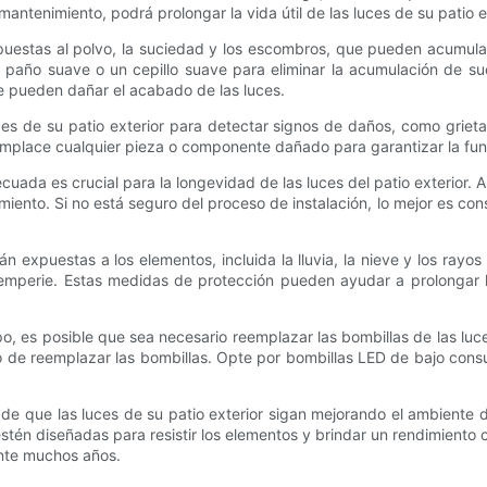
ntenimiento, podrá prolongar la vida útil de las luces de su patio ext
xpuestas al polvo, la suciedad y los escombros, que pueden acumulars
 un paño suave o un cepillo suave para eliminar la acumulación de su
e pueden dañar el acabado de las luces.
ces de su patio exterior para detectar signos de daños, como grieta
emplace cualquier pieza o componente dañado para garantizar la funci
cuada es crucial para la longevidad de las luces del patio exterior
ento. Si no está seguro del proceso de instalación, lo mejor es cons
án expuestas a los elementos, incluida la lluvia, la nieve y los rayos
intemperie. Estas medidas de protección pueden ayudar a prolongar la
 es posible que sea necesario reemplazar las bombillas de las luces de
 de reemplazar las bombillas. Opte por bombillas LED de bajo cons
de que las luces de su patio exterior sigan mejorando el ambiente 
estén diseñadas para resistir los elementos y brindar un rendimiento
rante muchos años.