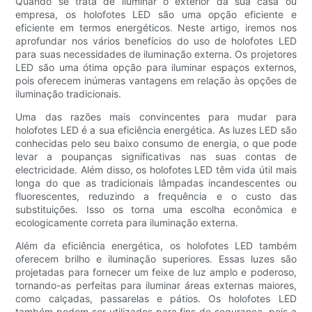
Quando se trata de iluminar o exterior da sua casa ou
empresa, os holofotes LED são uma opção eficiente e
eficiente em termos energéticos. Neste artigo, iremos nos
aprofundar nos vários benefícios do uso de holofotes LED
para suas necessidades de iluminação externa. Os projetores
LED são uma ótima opção para iluminar espaços externos,
pois oferecem inúmeras vantagens em relação às opções de
iluminação tradicionais.
Uma das razões mais convincentes para mudar para
holofotes LED é a sua eficiência energética. As luzes LED são
conhecidas pelo seu baixo consumo de energia, o que pode
levar a poupanças significativas nas suas contas de
electricidade. Além disso, os holofotes LED têm vida útil mais
longa do que as tradicionais lâmpadas incandescentes ou
fluorescentes, reduzindo a frequência e o custo das
substituições. Isso os torna uma escolha econômica e
ecologicamente correta para iluminação externa.
Além da eficiência energética, os holofotes LED também
oferecem brilho e iluminação superiores. Essas luzes são
projetadas para fornecer um feixe de luz amplo e poderoso,
tornando-as perfeitas para iluminar áreas externas maiores,
como calçadas, passarelas e pátios. Os holofotes LED
também podem ser utilizados para fins de segurança, pois a