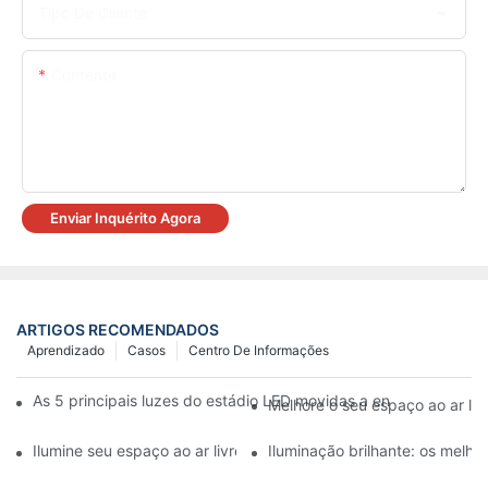
Tipo De Cliente
Contente
Enviar Inquérito Agora
ARTIGOS RECOMENDADOS
Aprendizado
Casos
Centro De Informações
As 5 principais luzes do estádio LED movidas a energia solar (
Melhore o seu espaço ao ar li
Ilumine seu espaço ao ar livre com holofotes LED externos
Iluminação brilhante: os melho