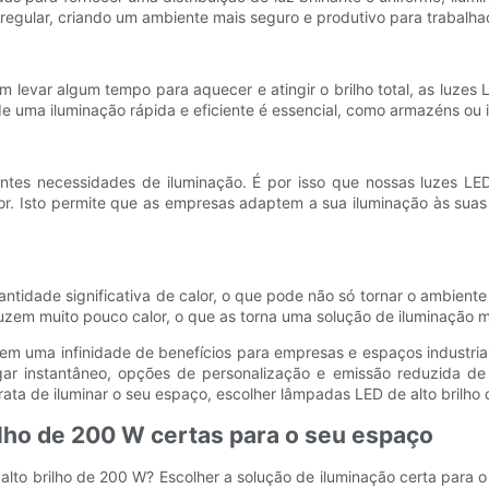
rregular, criando um ambiente mais seguro e produtivo para trabalhad
 levar algum tempo para aquecer e atingir o brilho total, as luzes
e uma iluminação rápida e eficiente é essencial, como armazéns ou 
ntes necessidades de iluminação. É por isso que nossas luzes LE
 cor. Isto permite que as empresas adaptem a sua iluminação às sua
antidade significativa de calor, o que pode não só tornar o ambien
oduzem muito pouco calor, o que as torna uma solução de iluminação
cem uma infinidade de benefícios para empresas e espaços industriai
igar instantâneo, opções de personalização e emissão reduzida de
a de iluminar o seu espaço, escolher lâmpadas LED de alto brilho d
ilho de 200 W certas para o seu espaço
lto brilho de 200 W? Escolher a solução de iluminação certa para o 