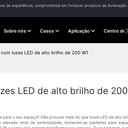
 anos de experiência, comprometida em fornecer produtos de iluminação 
Sobre nós
Casos
Aplicação
Centro de 
 com luzes LED de alto brilho de 200 W1
zes LED de alto brilho de 20
ia para o seu espaço? Não procure mais do que luzes LED de alto br
elevado nível de luminosidade, tornando-as perfeitas para espaç
e 200 W e como elas podem transformar seu espaço. Quer pretenda a