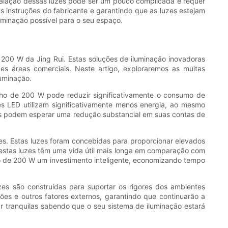
stalação dessas luzes pode ser um pouco complicada e requer
 instruções do fabricante e garantindo que as luzes estejam
uminação possível para o seu espaço.
200 W da Jing Rui. Estas soluções de iluminação inovadoras
des áreas comerciais. Neste artigo, exploraremos as muitas
luminação.
lho de 200 W pode reduzir significativamente o consumo de
es LED utilizam significativamente menos energia, ao mesmo
as podem esperar uma redução substancial em suas contas de
es. Estas luzes foram concebidas para proporcionar elevados
e estas luzes têm uma vida útil mais longa em comparação com
lho de 200 W um investimento inteligente, economizando tempo
zes são construídas para suportar os rigores dos ambientes
ções e outros fatores externos, garantindo que continuarão a
ar tranquilas sabendo que o seu sistema de iluminação estará