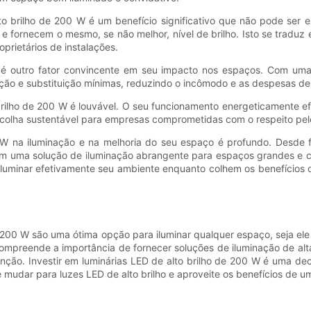
lto brilho de 200 W é um benefício significativo que não pode ser
e fornecem o mesmo, se não melhor, nível de brilho. Isto se traduz 
rietários de instalações.
 é outro fator convincente em seu impacto nos espaços. Com uma
nção e substituição mínimas, reduzindo o incômodo e as despesas de
brilho de 200 W é louvável. O seu funcionamento energeticamente efi
scolha sustentável para empresas comprometidas com o respeito pel
W na iluminação e na melhoria do seu espaço é profundo. Desde forn
cem uma solução de iluminação abrangente para espaços grandes e co
 iluminar efetivamente seu ambiente enquanto colhem os benefícios
de 200 W são uma ótima opção para iluminar qualquer espaço, seja ele
ompreende a importância de fornecer soluções de iluminação de al
ão. Investir em luminárias LED de alto brilho de 200 W é uma deci
mudar para luzes LED de alto brilho e aproveite os benefícios de um