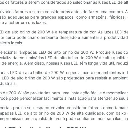
mos os fatores a serem considerados ao selecionar as luzes LED de al
há vários fatores a serem considerados antes de fazer uma compra. 
W são adequadas para grandes espaços, como armazéns, fábricas, g
e e a cobertura das luzes.
D de alto brilho de 200 W é a temperatura da cor. As luzes LED de 
cor certa pode criar o ambiente desejado e aumentar a produtividad
lerta ideais.
selecionar lâmpadas LED de alto brilho de 200 W. Procure luzes c
ializada em luminárias LED de alto brilho de 200 W de alta qualid
 de energia. Além disso, nossas luzes LED têm longa vida útil, redu
rias LED de alto brilho de 200 W, especialmente em ambientes indus
 LED de alto brilho de 200 W são projetadas para resistir a ambien
ustriais.
ilho de 200 W são projetadas para uma instalação fácil e descompl
ocê pode personalizar facilmente a instalação para atender ao seu e
certas para o seu espaço envolve considerar fatores como tamanho
lâmpadas LED de alto brilho de 200 W de alta qualidade, com bai
ompromisso com a qualidade, você pode confiar em nós para ilumina