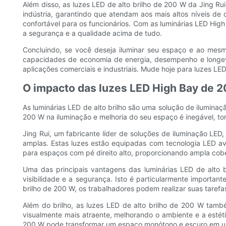
Além disso, as luzes LED de alto brilho de 200 W da Jing 
indústria, garantindo que atendam aos mais altos níveis d
confortável para os funcionários. Com as luminárias LED Hig
a segurança e a qualidade acima de tudo.
Concluindo, se você deseja iluminar seu espaço e ao mesm
capacidades de economia de energia, desempenho e longevi
aplicações comerciais e industriais. Mude hoje para luzes LE
O impacto das luzes LED High Bay de 2
As luminárias LED de alto brilho são uma solução de ilumina
200 W na iluminação e melhoria do seu espaço é inegável, to
Jing Rui, um fabricante líder de soluções de iluminação LED
amplas. Estas luzes estão equipadas com tecnologia LED av
para espaços com pé direito alto, proporcionando ampla cober
Uma das principais vantagens das luminárias LED de alto
visibilidade e a segurança. Isto é particularmente importan
brilho de 200 W, os trabalhadores podem realizar suas tarefa
Além do brilho, as luzes LED de alto brilho de 200 W tam
visualmente mais atraente, melhorando o ambiente e a estét
200 W pode transformar um espaço monótono e escuro em um