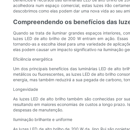
acolhedora num espaço comercial, estas luzes irão certam
descobrimos como elas podem dar uma nova vida ao seu amb
Compreendendo os benefícios das luze
Quando se trata de iluminar grandes espaços interiores, co
luzes LED de alto brilho de 200 W entram em ação. Essas l
tornando-as a escolha ideal para uma variedade de aplicaçõe
elas podem causar um impacto significativo na iluminação ge
Eficiência energética
Um dos principais benefícios das luminárias LED de alto br
metálicos ou fluorescentes, as luzes LED de alto brilho cons
energia, mas também reduzirá a sua pegada de carbono, tor
Longevidade
As luzes LED de alto brilho também são conhecidas por su
resultando em maiores economias de custos a longo prazo. I
despesas de manutenção.
Iluminação brilhante e uniforme
As luzes LED de alto brilho de 200 W da Jing Rui são projeta