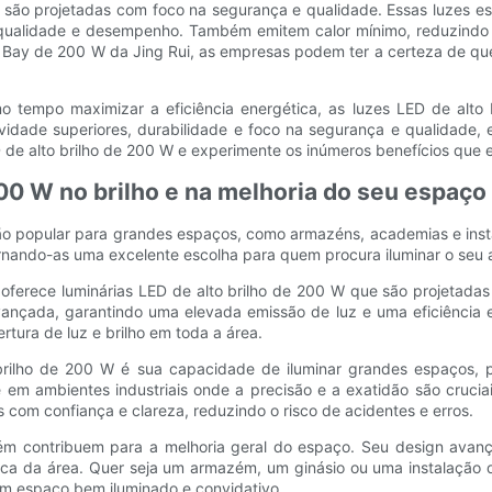
Rui são projetadas com foco na segurança e qualidade. Essas luzes
e qualidade e desempenho. Também emitem calor mínimo, reduzindo 
h Bay de 200 W da Jing Rui, as empresas podem ter a certeza de qu
o tempo maximizar a eficiência energética, as luzes LED de alto 
dade superiores, durabilidade e foco na segurança e qualidade, 
D de alto brilho de 200 W e experimente os inúmeros benefícios que e
00 W no brilho e na melhoria do seu espaço
ção popular para grandes espaços, como armazéns, academias e instal
rnando-as uma excelente escolha para quem procura iluminar o seu a
, oferece luminárias LED de alto brilho de 200 W que são projetada
ançada, garantindo uma elevada emissão de luz e uma eficiência e
tura de luz e brilho em toda a área.
 brilho de 200 W é sua capacidade de iluminar grandes espaços
te em ambientes industriais onde a precisão e a exatidão são cruci
s com confiança e clareza, reduzindo o risco de acidentes e erros.
bém contribuem para a melhoria geral do espaço. Seu design avanç
ica da área. Quer seja um armazém, um ginásio ou uma instalação de
 espaço bem iluminado e convidativo.