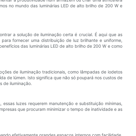
mos no mundo das luminárias LED de alto brilho de 200 W e
trar a solução de iluminação certa é crucial. É aqui que as
ara fornecer uma distribuição de luz brilhante e uniforme,
benefícios das luminárias LED de alto brilho de 200 W e como
opções de iluminação tradicionais, como lâmpadas de iodetos
ída de lúmen. Isto significa que não só poupará nos custos de
 de iluminação.
, essas luzes requerem manutenção e substituição mínimas,
empresas que procuram minimizar o tempo de inatividade e as
minando efetivamente grandes espaços internos com facilidade.