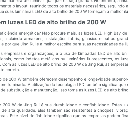
tima maneira de iluminar qualquer espaço grande. No entanto, a in
nte o layout, reunindo todos os materiais necessários, seguindo as
e suas luminárias LED de alto brilho de 200 W forneçam a melhor il
om luzes LED de alto brilho de 200 W
ficiência energética? Não procure mais, as luzes LED High Bay de 
, incluindo armazéns, instalações fabris, ginásios e outras gran
e por que Jing Rui é a melhor escolha para suas necessidades de i
tas empresas e organizações, e o uso de lâmpadas LED de alto bri
onais, como iodetos metálicos ou luminárias fluorescentes, as luz
 Com as luzes LED de alto brilho de 200 W da Jing Rui, as empres
te correta.
rilho de 200 W também oferecem desempenho e longevidade superior
bem iluminado. A utilização da tecnologia LED também significa qu
a de substituição e manutenção. Isso torna as luzes LED de alto bri
 200 W da Jing Rui é sua durabilidade e confiabilidade. Estas lu
s de alta qualidade. Eles também são resistentes a choques, vibra
ras. Este nível de fiabilidade significa que as empresas podem fic