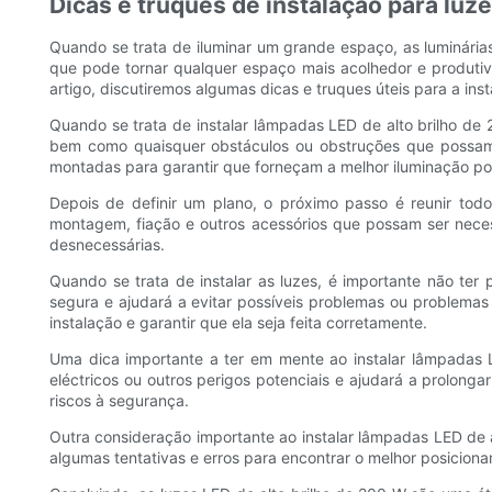
Dicas e truques de instalação para luz
Quando se trata de iluminar um grande espaço, as luminárias
que pode tornar qualquer espaço mais acolhedor e produti
artigo, discutiremos algumas dicas e truques úteis para a in
Quando se trata de instalar lâmpadas LED de alto brilho de
bem como quaisquer obstáculos ou obstruções que possam 
montadas para garantir que forneçam a melhor iluminação pos
Depois de definir um plano, o próximo passo é reunir todo
montagem, fiação e outros acessórios que possam ser necessá
desnecessárias.
Quando se trata de instalar as luzes, é importante não ter 
segura e ajudará a evitar possíveis problemas ou problemas n
instalação e garantir que ela seja feita corretamente.
Uma dica importante a ter em mente ao instalar lâmpadas L
eléctricos ou outros perigos potenciais e ajudará a prolonga
riscos à segurança.
Outra consideração importante ao instalar lâmpadas LED de a
algumas tentativas e erros para encontrar o melhor posicion