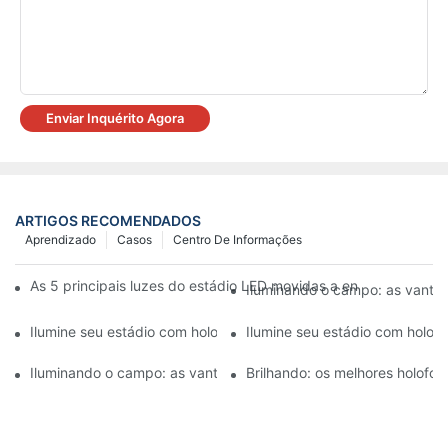
Enviar Inquérito Agora
ARTIGOS RECOMENDADOS
Aprendizado
Casos
Centro De Informações
As 5 principais luzes do estádio LED movidas a energia solar (
Iluminando o campo: as vantag
Ilumine seu estádio com holofotes LED de alta potência
Ilumine seu estádio com holofo
Iluminando o campo: as vantagens dos holofotes LED para está
Brilhando: os melhores holofo