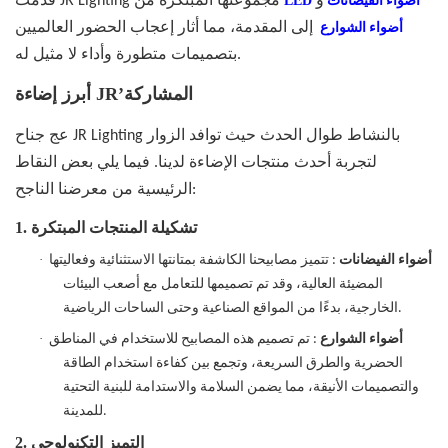
و
LED
قدمت JR Lighting مجموعتها المبتكرة من
أضواء الفيضانات
إلى المقدمة، مما أثار إعجاب الحضور العالميين
أضواء الشوارع
بتصميمات متطورة وأداء لا مثيل له.
أبرز إضاءة JR’المشاركة
عج جناح JR Lighting بالنشاط طوال الحدث حيث توافد الزوار
لتجربة أحدث منتجات الإضاءة لدينا. فيما يلي بعض النقاط
الرئيسية من معرضنا الناجح:
تشكيلة المنتجات المبتكرة
1.
·
أضواء الفيضانات
: تتميز مصابيحنا الكاشفة بمتانتها الاستثنائية وفعاليتها
المضيئة العالية، وقد تم تصميمها للتعامل مع أصعب البيئات
الخارجية، بدءًا من المواقع الصناعية وحتى الساحات الرياضية.
·
أضواء الشوارع
: تم تصميم هذه المصابيح للاستخدام في المناطق
الحضرية والطرق السريعة، وتجمع بين كفاءة استخدام الطاقة
والتصميمات الأنيقة، مما يضمن السلامة والاستدامة للبنية التحتية
للمدينة.
التميز التكنولوجي
2.