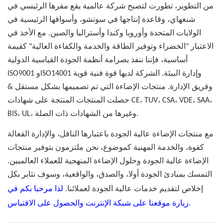
من التطوير، تطورت لتصبح شركة عالمية يقع مقرها الرئيسي في
شنغهاي، وقاعدة إنتاجها في سوتشو، وأسواقها الرئيسية في
الولايات المتحدة وأوروبا وكندا وأستراليا والصين. مع الأخذ في
الاعتبار "الخضراء وتوفير الطاقة والخدمة والكفاءة العالية" كقيمة
أساسية، فإننا ننفذ بصرامة أنظمة الجودة القياسية الدولية
ISO9001 وISO14001 وإدارة البيئة. الشركة لديها قوة فنية قوية
وفريق الإدارة. منتجات الإضاءة التي تم تصميمها بشكل مستقل &
حصلت المنتجات المنتجة على شهادات CE، TUV، CSA، VDE، SAA،
BIS، UL، وغيرها من الشهادات ذات الصلة.
مع منتجات الإضاءة عالية الجودة باعتبارها الناقل، والإدارة الفعالة
كقوة، والخدمة المهنية كموضوع، نحن ملتزمون بتوفير منتجات
الإضاءة عالية الجودة وحلول الإضاءة المنهجية للعملاء العالميين.
التمسك بمبادئ الجودة أولا، والصدق، والواقعية، وسوف نثابر بكل
إخلاص لتقديم خدمات عالية الجودة لعملائنا.
لذا مرحبا بكم في
زيارة موقعنا على شبكة الإنترنت والحصول على الاقتباس.