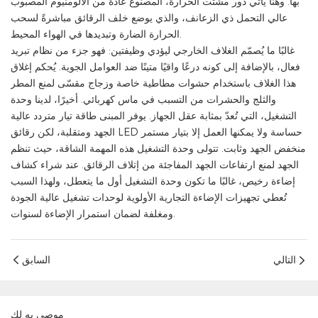
بها. وهنا يأتي دور مشتت الحرارة، المصنوع عادةً من الألومنيوم المصبوب
عالي التحمل ذي الزعانف، والذي يوضع خلف الرقائق مباشرةً لسحب
الحرارة الضارة وتبديدها في الهواء المحيط.
غالبًا ما يُصمّم الغلاف الخارجي ليؤدي وظيفتين: فهو جزء من نظام تبريد
فعال، بالإضافة إلى كونه درعًا واقيًا متينًا ضد العوامل الجوية. يُحكم إغلاق
هذا الغلاف باستخدام حشوات مطاطية خاصة وزجاج مقسّى لمنع المطر
والثلج والحشرات من التسبب في ماس كهربائي. أخيرًا، لدينا وحدة
التشغيل، التي تُعدّ بمثابة عقل الجهاز. يوفر المبنى طاقة تيار متردد عالية
الجهد ومتقلبة، لكن رقائق LED حساسة ولا يمكنها العمل إلا بتيار مستمر
منخفض الجهد وثابت. تتولى وحدة التشغيل هذه المهمة الشاقة، حيث تنظم
الجهد لمنع ارتفاعات الجهد المفاجئة من إتلاف الرقائق. عند شراء كشاف
إضاءة رخيص، غالبًا ما تكون وحدة التشغيل أول ما يتعطل، ولهذا السبب
تُعطي تجهيزات الإضاءة التجارية الأولوية لوحدات تشغيل عالية الجودة
ومغلفة لضمان استمرار الإضاءة لسنوات.
التالي
السابق
موصى به لك