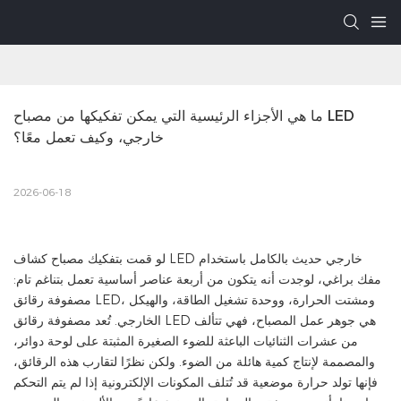
ما هي الأجزاء الرئيسية التي يمكن تفكيكها من مصباح LED 
خارجي، وكيف تعمل معًا؟
2026-06-18
لو قمت بتفكيك مصباح كشاف LED خارجي حديث بالكامل باستخدام
مفك براغي، لوجدت أنه يتكون من أربعة عناصر أساسية تعمل بتناغم تام:
مصفوفة رقائق LED، ومشتت الحرارة، ووحدة تشغيل الطاقة، والهيكل
الخارجي. تُعد مصفوفة رقائق LED هي جوهر عمل المصباح، فهي تتألف
من عشرات الثنائيات الباعثة للضوء الصغيرة المثبتة على لوحة دوائر،
والمصممة لإنتاج كمية هائلة من الضوء. ولكن نظرًا لتقارب هذه الرقائق،
فإنها تولد حرارة موضعية قد تُتلف المكونات الإلكترونية إذا لم يتم التحكم