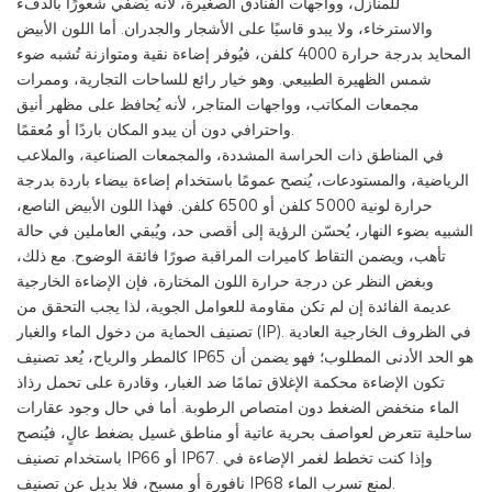
للمنازل، وواجهات الفنادق الصغيرة، لأنه يُضفي شعورًا بالدفء
والاسترخاء، ولا يبدو قاسيًا على الأشجار والجدران. أما اللون الأبيض
المحايد بدرجة حرارة 4000 كلفن، فيُوفر إضاءة نقية ومتوازنة تُشبه ضوء
شمس الظهيرة الطبيعي. وهو خيار رائع للساحات التجارية، وممرات
مجمعات المكاتب، وواجهات المتاجر، لأنه يُحافظ على مظهر أنيق
واحترافي دون أن يبدو المكان باردًا أو مُعقمًا.
في المناطق ذات الحراسة المشددة، والمجمعات الصناعية، والملاعب
الرياضية، والمستودعات، يُنصح عمومًا باستخدام إضاءة بيضاء باردة بدرجة
حرارة لونية 5000 كلفن أو 6500 كلفن. فهذا اللون الأبيض الناصع،
الشبيه بضوء النهار، يُحسّن الرؤية إلى أقصى حد، ويُبقي العاملين في حالة
تأهب، ويضمن التقاط كاميرات المراقبة صورًا فائقة الوضوح. مع ذلك،
وبغض النظر عن درجة حرارة اللون المختارة، فإن الإضاءة الخارجية
عديمة الفائدة إن لم تكن مقاومة للعوامل الجوية، لذا يجب التحقق من
تصنيف الحماية من دخول الماء والغبار (IP). في الظروف الخارجية العادية
كالمطر والرياح، يُعد تصنيف IP65 هو الحد الأدنى المطلوب؛ فهو يضمن أن
تكون الإضاءة محكمة الإغلاق تمامًا ضد الغبار، وقادرة على تحمل رذاذ
الماء منخفض الضغط دون امتصاص الرطوبة. أما في حال وجود عقارات
ساحلية تتعرض لعواصف بحرية عاتية أو مناطق غسيل بضغط عالٍ، فيُنصح
باستخدام تصنيف IP66 أو IP67. وإذا كنت تخطط لغمر الإضاءة في
نافورة أو مسبح، فلا بديل عن تصنيف IP68 لمنع تسرب الماء.