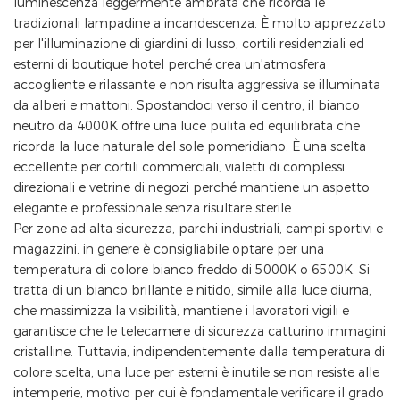
luminescenza leggermente ambrata che ricorda le
tradizionali lampadine a incandescenza. È molto apprezzato
per l'illuminazione di giardini di lusso, cortili residenziali ed
esterni di boutique hotel perché crea un'atmosfera
accogliente e rilassante e non risulta aggressiva se illuminata
da alberi e mattoni. Spostandoci verso il centro, il bianco
neutro da 4000K offre una luce pulita ed equilibrata che
ricorda la luce naturale del sole pomeridiano. È una scelta
eccellente per cortili commerciali, vialetti di complessi
direzionali e vetrine di negozi perché mantiene un aspetto
elegante e professionale senza risultare sterile.
Per zone ad alta sicurezza, parchi industriali, campi sportivi e
magazzini, in genere è consigliabile optare per una
temperatura di colore bianco freddo di 5000K o 6500K. Si
tratta di un bianco brillante e nitido, simile alla luce diurna,
che massimizza la visibilità, mantiene i lavoratori vigili e
garantisce che le telecamere di sicurezza catturino immagini
cristalline. Tuttavia, indipendentemente dalla temperatura di
colore scelta, una luce per esterni è inutile se non resiste alle
intemperie, motivo per cui è fondamentale verificare il grado