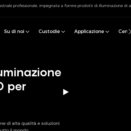
striale professionale, impegnata a fornire prodotti di illuminazione di al
Su di noi
Custodie
Applicazione
Centr
lluminazione
D per
ne di alta qualità e soluzioni
tutto il mondo.