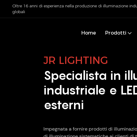
Oltre 16 anni di esperienza nella produzione di illuminazione indu
globali
Home
Prodotti
JR LIGHTING
Specialista in i
industriale e LE
esterni
Impegnata a fornire prodotti di illuminazio
di illuminazione sistematiche ai clienti di 