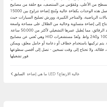
ن الأعلى، ومُقوّس من المنتصف، مع حلقة من مصابيح LED حول الحافة
الخارجية. وعلى عكس مصابيح الهاليد المعدنية أو أنابيب الفلورسنت التقليدية، تعمل هذه الوحدات بكفاءة عالية وتُنتج إضاءة تتراوح بين 15000
لصالات الرياضية، والمتاجر الكبيرة، وورش تصليح السيارات حيث
تستخدم معظم الطرازات مشتتات حرارية من الألومنيوم بدلاً من المراوح لتبريد الرقائق، مما يُطيل عمرها التشغيلي لأكثر من 50,000 ساعة.
وهي تُغني عن مصابيح HID بقدرة 250 إلى 1000 واط، مع استهلاك أقل بكثير للطاقة - عادةً ما بين 100 و240 واط. وتُعدّ مستشعرات
قليل هدر الطاقة. يتم تركيبها باستخدام خطاف أو دعامة أو حامل معلق، ويمكن
 السقف. باختصار: متينة، فعّالة، ولا تحتاج إلى وقت تسخين - تصل إلى أقصى سطوعها
فور تشغيلها.
ما هي إضاءة LED عالية الارتفاع؟
السابق