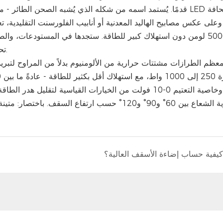
قدمًا. يُستمد اسمه من شكله الذي يُشبه الصحن الطائر - مسطح م
و50000 لومن دون استهلاك كبير للطاقة. ستجدها في المستودعات، وا
تحتاج إلى إضاءة متساوية وخالية من الظلال على مساحة واسعة.
الحركة وخاصية التعتيم 0-10 فولت من الخيارات القياسية لت
تغيير زاوية الشعاع بين 60° و90° و120° حسب ارتفاع
كيفية حساب إضاءة الأسقف العالية؟