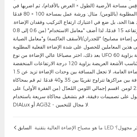
 الدقيقة، فارفعه إلى 50-100 شمعة قدمية. قِس مساحة الأرضية (الطول × العرض بالأقدام)، ثم اضربها في
مستوى الإضاءة المطلوب (بالشمعة القدمية) للحصول على شدة الإضاءة المطلوبة (باللومن). مثال: ورشة عمل بمساحة 100 × 80 قدمًا
ى 240,000 لومن. لكن لا تتوقف عند هذا الحد، بل ضع في اعتبارك ارتفاع التركيب وفقدان الإضاءة.
السقف الذي يبلغ ارتفاعه 30 قدمًا يحجب ضوءًا أكثر من السقف الذي يبلغ ارتفاعه 15 قدمًا، لذا أضف "معامل الاستخدام" (من 0.6 إلى 0.8
للجدران/الأسقف العاكسة) و"معامل الصيانة" (من 0.7 إلى 0.85 للأوساخ وتلاشي إضاءة مصابيح LED). اقسم شدة الإضاءة المطلوبة (باللومن)
بعد ذلك، اختر مصباحًا عالي الإضاءة من نوع UFO بزاوية شعاع تتناسب مع المسافة بين وحدات الإضاءة. تُناسب الأشعة الضيقة بزاوية 60
درجة الأسقف التي يزيد ارتفاعها عن 40 قدمًا والتصاميم الضيقة، بينما تُناسب الأشعة العريضة بزاوية 120 درجة الارتفاعات المنخفضة
والأرضيات المفتوحة. استخدم قاعدة "نسبة المسافة إلى ارتفاع التركيب": للإضاءة العامة، لا تجعل المسافة بين وحدات الإضاءة تزيد عن 1.5
ضعف ارتفاع تركيبها. هل تُركّب مصباحًا على ارتفاع 25 قدمًا؟ اجعل المسافة بين مراكزها تتراوح تقريبًا بين 35 و40 قدمًا. ثم قم بمحاكاة
الإضاءة باستخدام ناتج لومن واحد لكل وحدة. لنفترض أن كل وحدة تُنتج 25000 لومن. اقسم إجمالي اللومن المُعدّل (من الفقرة الأولى) على
ا 10-15% كإجراء احترازي. للحصول على تصميمات دقيقة، قم بتشغيل محاكاة سريعة باستخدام
DIALux أو AGi32 - لا مجال للتخمين.
السابق