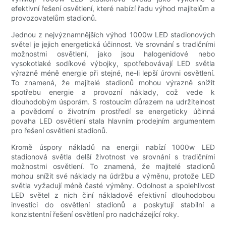
efektivní řešení osvětlení, které nabízí řadu výhod majitelům a
provozovatelům stadionů.
Jednou z nejvýznamnějších výhod 1000w LED stadionových
světel je jejich energetická účinnost. Ve srovnání s tradičními
možnostmi osvětlení, jako jsou halogenidové nebo
vysokotlaké sodíkové výbojky, spotřebovávají LED světla
výrazně méně energie při stejné, ne-li lepší úrovni osvětlení.
To znamená, že majitelé stadionů mohou výrazně snížit
spotřebu energie a provozní náklady, což vede k
dlouhodobým úsporám. S rostoucím důrazem na udržitelnost
a povědomí o životním prostředí se energeticky účinná
povaha LED osvětlení stala hlavním prodejním argumentem
pro řešení osvětlení stadionů.
Kromě úspory nákladů na energii nabízí 1000w LED
stadionová světla delší životnost ve srovnání s tradičními
možnostmi osvětlení. To znamená, že majitelé stadionů
mohou snížit své náklady na údržbu a výměnu, protože LED
světla vyžadují méně časté výměny. Odolnost a spolehlivost
LED světel z nich činí nákladově efektivní dlouhodobou
investici do osvětlení stadionů a poskytují stabilní a
konzistentní řešení osvětlení pro nadcházející roky.