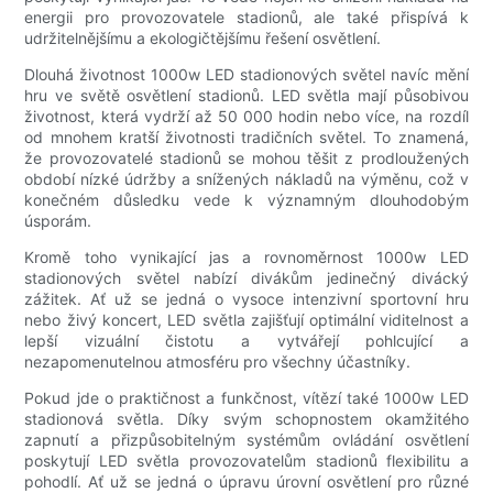
energii pro provozovatele stadionů, ale také přispívá k
udržitelnějšímu a ekologičtějšímu řešení osvětlení.
Dlouhá životnost 1000w LED stadionových světel navíc mění
hru ve světě osvětlení stadionů. LED světla mají působivou
životnost, která vydrží až 50 000 hodin nebo více, na rozdíl
od mnohem kratší životnosti tradičních světel. To znamená,
že provozovatelé stadionů se mohou těšit z prodloužených
období nízké údržby a snížených nákladů na výměnu, což v
konečném důsledku vede k významným dlouhodobým
úsporám.
Kromě toho vynikající jas a rovnoměrnost 1000w LED
stadionových světel nabízí divákům jedinečný divácký
zážitek. Ať už se jedná o vysoce intenzivní sportovní hru
nebo živý koncert, LED světla zajišťují optimální viditelnost a
lepší vizuální čistotu a vytvářejí pohlcující a
nezapomenutelnou atmosféru pro všechny účastníky.
Pokud jde o praktičnost a funkčnost, vítězí také 1000w LED
stadionová světla. Díky svým schopnostem okamžitého
zapnutí a přizpůsobitelným systémům ovládání osvětlení
poskytují LED světla provozovatelům stadionů flexibilitu a
pohodlí. Ať už se jedná o úpravu úrovní osvětlení pro různé