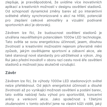
zlepšuje, je pravděpodobné, že uvidíme více inovativních
aplikací a kreativních možností v designu osvětlení stadionů.
Od schopností dynamické změny barev až po interaktivní
světelné efekty synchronizované s akcí na hřišti, potenciál
pro zlepšení celkové atmosféry a vizuální podívané
sportovních akcí je obrovský.
Závěrem lze říci, že budoucnost osvětlení stadionů je
utvářena neuvěřitelným potenciálem 1000w LED technologie.
Tato světla se svou energetickou účinností, jasem, dlouhou
životností a kreativními možnostmi nejenom převratně mění
způsob, jakým osvětlujeme sportovní a zábavní akce, ale
také stanovují nové standardy pro udržitelnost a výkon. Jing
Rui jako přední inovátoři v oboru razí cestu nové éře osvětlení
stadionů a možnosti jsou skutečně vzrušující.
Závěr
Závěrem lze říci, že výhody 1000w LED stadionových světel
nelze přehlédnout. Od jejich energetické účinnosti a dlouhé
životnosti až po vynikající možnosti osvětlení a podání barev,
tato světla nabízejí řadu výhod pro sportoviště, koncertní
arény a venkovní akce. Jako společnost s 13letými
zkušenostmi v tomto odvětví jsme na vlastní kůži viděli, jaký