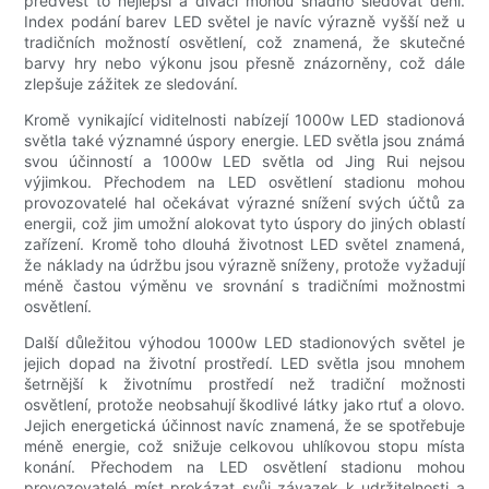
předvést to nejlepší a diváci mohou snadno sledovat dění.
Index podání barev LED světel je navíc výrazně vyšší než u
tradičních možností osvětlení, což znamená, že skutečné
barvy hry nebo výkonu jsou přesně znázorněny, což dále
zlepšuje zážitek ze sledování.
Kromě vynikající viditelnosti nabízejí 1000w LED stadionová
světla také významné úspory energie. LED světla jsou známá
svou účinností a 1000w LED světla od Jing Rui nejsou
výjimkou. Přechodem na LED osvětlení stadionu mohou
provozovatelé hal očekávat výrazné snížení svých účtů za
energii, což jim umožní alokovat tyto úspory do jiných oblastí
zařízení. Kromě toho dlouhá životnost LED světel znamená,
že náklady na údržbu jsou výrazně sníženy, protože vyžadují
méně častou výměnu ve srovnání s tradičními možnostmi
osvětlení.
Další důležitou výhodou 1000w LED stadionových světel je
jejich dopad na životní prostředí. LED světla jsou mnohem
šetrnější k životnímu prostředí než tradiční možnosti
osvětlení, protože neobsahují škodlivé látky jako rtuť a olovo.
Jejich energetická účinnost navíc znamená, že se spotřebuje
méně energie, což snižuje celkovou uhlíkovou stopu místa
konání. Přechodem na LED osvětlení stadionu mohou
provozovatelé míst prokázat svůj závazek k udržitelnosti a