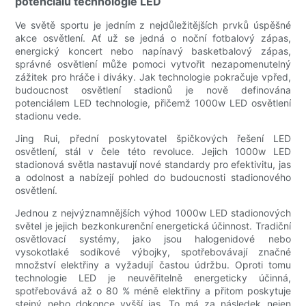
potenciálu technologie LED
Ve světě sportu je jedním z nejdůležitějších prvků úspěšné
akce osvětlení. Ať už se jedná o noční fotbalový zápas,
energický koncert nebo napínavý basketbalový zápas,
správné osvětlení může pomoci vytvořit nezapomenutelný
zážitek pro hráče i diváky. Jak technologie pokračuje vpřed,
budoucnost osvětlení stadionů je nově definována
potenciálem LED technologie, přičemž 1000w LED osvětlení
stadionu vede.
Jing Rui, přední poskytovatel špičkových řešení LED
osvětlení, stál v čele této revoluce. Jejich 1000w LED
stadionová světla nastavují nové standardy pro efektivitu, jas
a odolnost a nabízejí pohled do budoucnosti stadionového
osvětlení.
Jednou z nejvýznamnějších výhod 1000w LED stadionových
světel je jejich bezkonkurenční energetická účinnost. Tradiční
osvětlovací systémy, jako jsou halogenidové nebo
vysokotlaké sodíkové výbojky, spotřebovávají značné
množství elektřiny a vyžadují častou údržbu. Oproti tomu
technologie LED je neuvěřitelně energeticky účinná,
spotřebovává až o 80 % méně elektřiny a přitom poskytuje
stejný nebo dokonce vyšší jas. To má za následek nejen