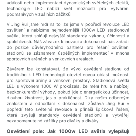
události nebo implementaci dynamických světelných efektů,
technologie LED nabízí svět možností pro vytváření
podmanivých vizuálních zážitků.
V Jing Rui jsme hrdí na to, že jsme v popředí revoluce LED
osvětlení a nabízíme nejmodernější 1000w LED stadionová
světla, která splňují nejvyšší standardy výkonu, účinnosti a
spolehlivosti. Náš závazek k inovaci a dokonalosti nás zařadil
do pozice důvěryhodného partnera pro řešení osvětlení
stadionů se záznamem úspěšných implementací v mnoha
sportovních arénách a venkovních areálech.
Závěrem lze konstatovat, že vývoj osvětlení stadionu od
tradičního k LED technologii otevřel novou oblast možností
pro sportovní arény a venkovní prostory. Stadionová světla
LED s výkonem 1000 W prokázala, že mění hru a nabízejí
bezkonkurenční výhody, pokud jde o energetickou účinnost,
dlouhou životnost, jas a praktičnost. Díky našim odborným
znalostem a odhodlání k dokonalosti zůstává Jing Rui v
popředí této světelné revoluce a přináší špičková řešení,
která zvyšují standardy osvětlení stadionů a vytvářejí
nezapomenutelné zážitky pro diváky a diváky.
Osvětlení pole: Jak 1000w LED světla vylepšují