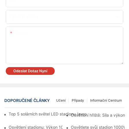
Tel
Typ Zákazníka
Obsah
Odeslat Dotaz Nyní
DOPORUČENÉ ČLÁNKY
Učení
Případy
Informační Centrum
Top 5 solárních světel LED stadionu (evropský standard | 2025
Osvětlení hřiště: Síla a výkon
Osvětlení stadionu: Výkon 1000W LED světel
Osvětlete svůj stadion 1000W L