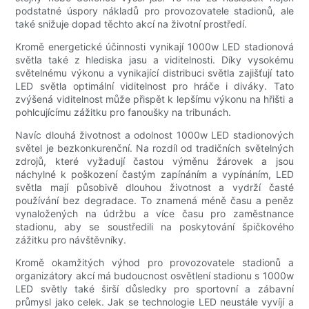
podstatné úspory nákladů pro provozovatele stadionů, ale
také snižuje dopad těchto akcí na životní prostředí.
Kromě energetické účinnosti vynikají 1000w LED stadionová
světla také z hlediska jasu a viditelnosti. Díky vysokému
světelnému výkonu a vynikající distribuci světla zajišťují tato
LED světla optimální viditelnost pro hráče i diváky. Tato
zvýšená viditelnost může přispět k lepšímu výkonu na hřišti a
pohlcujícímu zážitku pro fanoušky na tribunách.
Navíc dlouhá životnost a odolnost 1000w LED stadionových
světel je bezkonkurenční. Na rozdíl od tradičních světelných
zdrojů, které vyžadují častou výměnu žárovek a jsou
náchylné k poškození častým zapínáním a vypínáním, LED
světla mají působivě dlouhou životnost a vydrží časté
používání bez degradace. To znamená méně času a peněz
vynaložených na údržbu a více času pro zaměstnance
stadionu, aby se soustředili na poskytování špičkového
zážitku pro návštěvníky.
Kromě okamžitých výhod pro provozovatele stadionů a
organizátory akcí má budoucnost osvětlení stadionu s 1000w
LED světly také širší důsledky pro sportovní a zábavní
průmysl jako celek. Jak se technologie LED neustále vyvíjí a