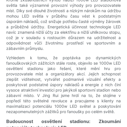
světla také významné provozní výhody pro provozovatele
míst. Díky své dlouhé životnosti a nízkým nárokům na údržbu
mohou LED světla v průběhu času vést k podstatným
úsporám nákladů, což snižuje potřebu časté výměny žárovek
a průběžné údržby. Energetická účinnost technologie LED
navíc znamená nižší účty za elektřinu a nižší uhlíkovou stopu,
což je v souladu s rostoucím důrazem na udržitelnost a
odpovědnost vůči životnímu prostředí ve sportovním a
zábavním průmyslu.
Vzhledem k tomu, že poptávka po dynamických
fanouškovských zážitcích stále roste, objevilo se 1000w LED
osvětlení stadionu jako řešení, které mění hru pro
provozovatele míst a organizátory akcí. Jejich schopnost
zlepšit viditelnost, vytvářet podmanivé vizuální efekty a
poskytovat podstatné úspory nákladů a energie z nich činí
vysoce atraktivní investici pro jakýkoli sportovní stadion nebo
zábavní místo. V Jing Rui jsme hrdí na to, že stojíme v
popředí této světelné revoluce a pracujeme s klienty na
maximalizaci potenciálu 1000w LED světel a poskytování
nezapomenutelných zážitků pro fanoušky po celém světě.
Budoucnost osvětlení stadionu: Zkoumání