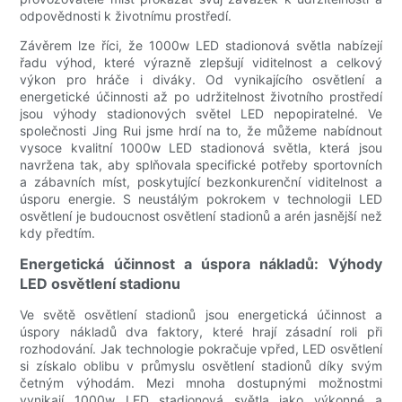
odpovědnosti k životnímu prostředí.
Závěrem lze říci, že 1000w LED stadionová světla nabízejí
řadu výhod, které výrazně zlepšují viditelnost a celkový
výkon pro hráče i diváky. Od vynikajícího osvětlení a
energetické účinnosti až po udržitelnost životního prostředí
jsou výhody stadionových světel LED nepopiratelné. Ve
společnosti Jing Rui jsme hrdí na to, že můžeme nabídnout
vysoce kvalitní 1000w LED stadionová světla, která jsou
navržena tak, aby splňovala specifické potřeby sportovních
a zábavních míst, poskytující bezkonkurenční viditelnost a
úsporu energie. S neustálým pokrokem v technologii LED
osvětlení je budoucnost osvětlení stadionů a arén jasnější než
kdy předtím.
Energetická účinnost a úspora nákladů: Výhody
LED osvětlení stadionu
Ve světě osvětlení stadionů jsou energetická účinnost a
úspory nákladů dva faktory, které hrají zásadní roli při
rozhodování. Jak technologie pokračuje vpřed, LED osvětlení
si získalo oblibu v průmyslu osvětlení stadionů díky svým
četným výhodám. Mezi mnoha dostupnými možnostmi
vynikají 1000w LED stadionová světla jako výkonné a