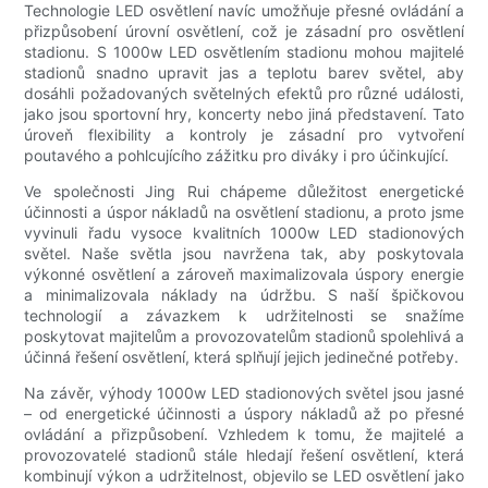
Technologie LED osvětlení navíc umožňuje přesné ovládání a
přizpůsobení úrovní osvětlení, což je zásadní pro osvětlení
stadionu. S 1000w LED osvětlením stadionu mohou majitelé
stadionů snadno upravit jas a teplotu barev světel, aby
dosáhli požadovaných světelných efektů pro různé události,
jako jsou sportovní hry, koncerty nebo jiná představení. Tato
úroveň flexibility a kontroly je zásadní pro vytvoření
poutavého a pohlcujícího zážitku pro diváky i pro účinkující.
Ve společnosti Jing Rui chápeme důležitost energetické
účinnosti a úspor nákladů na osvětlení stadionu, a proto jsme
vyvinuli řadu vysoce kvalitních 1000w LED stadionových
světel. Naše světla jsou navržena tak, aby poskytovala
výkonné osvětlení a zároveň maximalizovala úspory energie
a minimalizovala náklady na údržbu. S naší špičkovou
technologií a závazkem k udržitelnosti se snažíme
poskytovat majitelům a provozovatelům stadionů spolehlivá a
účinná řešení osvětlení, která splňují jejich jedinečné potřeby.
Na závěr, výhody 1000w LED stadionových světel jsou jasné
– od energetické účinnosti a úspory nákladů až po přesné
ovládání a přizpůsobení. Vzhledem k tomu, že majitelé a
provozovatelé stadionů stále hledají řešení osvětlení, která
kombinují výkon a udržitelnost, objevilo se LED osvětlení jako