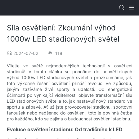
Síla osvětlení: Zkoumání výhod
1000w LED stadionových světel
2024-07-02
118
Vítejte ve světě nejmodernějších technologií v osvětlení
stadionů! V tomto článku se ponoříme do neuvěřitelných
výhod 1000w LED stadionových světel a prozkoumáme, jak
toto výkonné řešení osvětlení přináší revoluci ve způsobu,
jakým zažíváme živé sporty a události. Od energetické
účinnosti po vynikající viditelnost, objevte transformační sílu
LED stadionových světel a to, jak nastavují nový standard ve
sportu a zábavě. Ať už jste provozovatel stadionu, sportovní
fanoušek nebo nadšenec do osvětlení, toto je povinná četba
pro každého, kdo se zajímá o budoucnost osvětlení stadionu.
Evoluce osvětlení stadionu: Od tradičního k LED