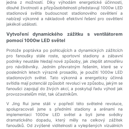
jedna z možností. Díky výhodám energetické účinnosti,
dlouhé životnosti a přizpůsobitelnosti představují 1000w LED
stadionová světla budoucnost stadionového osvětlení a
nabízejí výkonné a nákladově efektivní řešení pro osvětlení
jakékoli události.
Vytvoření dynamického zážitku s ventilátorem
pomocí 1000w LED světel
Protože poptávka po pohlcujících a dynamických zážitcích
pro fanoušky stále roste, sportovní stadiony a zábavní
podniky neustále hledají nové způsoby, jak zlepšit atmosféru
pro návštěvníky. Jedním převratným řešením, které se v
posledních letech výrazně prosadilo, je použití 1000w LED
stadionových světel. Tato výkonná a energeticky účinná
svítidla mají potenciál způsobit revoluci ve způsobu, jakým se
fanoušci zapojují do živých akcí, a poskytují řadu výhod jak
provozovatelům míst, tak účastníkům.
V Jing Rui jsme stáli v popředí této světelné revoluce,
spolupracovali jsme s předními stadiony a arénami na
implementaci 1000w LED světel a byli jsme svědky
dramatického dopadu, který měly na celkový zážitek
fanoušků. Od zvýšené viditelnosti a vylepšených vizuálních