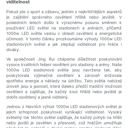
viditelnost
Pokud jde o sport a zábavu, jedním z nejkritičtějších aspektů
je zajištění správného osvětlení hřiště nebo jeviště. V
posledních letech došlo k výraznému posunu směrem k
používání LED světel na stadionech a arénách, přičemž
1000w LED světla vedou v oblasti osvětlení a energetické
účinnosti. V tomto článku prozkoumáme výhody 1000w LED
stadionových světel a jak zlepšují viditelnost pro hráče i
diváky.
Ve společnosti Jing Rui chápeme důležitost poskytování
vysoce kvalitních řešení osvětlení pro stadiony a arény. Naše
1000w LED stadionová světla jsou navržena tak, aby
poskytovala výjimečné osvětlení a zároveň snižovala
spotřebu energie a náklady na údržbu. Tato světla nabízejí
úroveň jasu a jasnosti, která daleko předčí tradiční možnosti
osvětlení a zajišťuje, že každý kout hřiště nebo jeviště je
dobře osvětlený a jasně viditelný.
Jednou z hlavních výhod 1000w LED stadionových světel je
jejich schopnost poskytovat vynikající viditelnost. Vysoký
světelný tok těchto světel zajišťuje, že každý pohyb na hřišti
nebo jevišti je osvětlen s přesností, což hráčům umožňuje