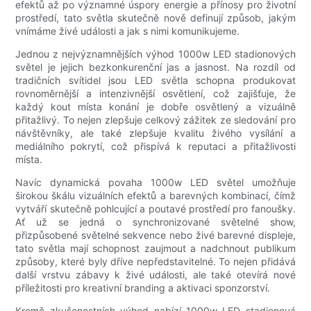
efektů až po významné úspory energie a přínosy pro životní
prostředí, tato světla skutečně nově definují způsob, jakým
vnímáme živé události a jak s nimi komunikujeme.
Jednou z nejvýznamnějších výhod 1000w LED stadionových
světel je jejich bezkonkurenční jas a jasnost. Na rozdíl od
tradičních svítidel jsou LED světla schopna produkovat
rovnoměrnější a intenzivnější osvětlení, což zajišťuje, že
každý kout místa konání je dobře osvětlený a vizuálně
přitažlivý. To nejen zlepšuje celkový zážitek ze sledování pro
návštěvníky, ale také zlepšuje kvalitu živého vysílání a
mediálního pokrytí, což přispívá k reputaci a přitažlivosti
místa.
Navíc dynamická povaha 1000w LED světel umožňuje
širokou škálu vizuálních efektů a barevných kombinací, čímž
vytváří skutečně pohlcující a poutavé prostředí pro fanoušky.
Ať už se jedná o synchronizované světelné show,
přizpůsobené světelné sekvence nebo živé barevné displeje,
tato světla mají schopnost zaujmout a nadchnout publikum
způsoby, které byly dříve nepředstavitelné. To nejen přidává
další vrstvu zábavy k živé události, ale také otevírá nové
příležitosti pro kreativní branding a aktivaci sponzorství.
Kromě zkušenostních výhod nabízí 1000w LED stadionová