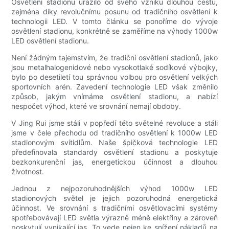
Osvětlení stadionu urazilo od svého vzniku dlouhou cestu,
zejména díky revolučnímu posunu od tradičního osvětlení k
technologii LED. V tomto článku se ponoříme do vývoje
osvětlení stadionu, konkrétně se zaměříme na výhody 1000w
LED osvětlení stadionu.
Není žádným tajemstvím, že tradiční osvětlení stadionů, jako
jsou metalhalogenidové nebo vysokotlaké sodíkové výbojky,
bylo po desetiletí tou správnou volbou pro osvětlení velkých
sportovních arén. Zavedení technologie LED však změnilo
způsob, jakým vnímáme osvětlení stadionu, a nabízí
nespočet výhod, které ve srovnání nemají obdoby.
V Jing Rui jsme stáli v popředí této světelné revoluce a stáli
jsme v čele přechodu od tradičního osvětlení k 1000w LED
stadionovým svítidlům. Naše špičková technologie LED
předefinovala standardy osvětlení stadionu a poskytuje
bezkonkurenční jas, energetickou účinnost a dlouhou
životnost.
Jednou z nejpozoruhodnějších výhod 1000w LED
stadionových světel je jejich pozoruhodná energetická
účinnost. Ve srovnání s tradičními osvětlovacími systémy
spotřebovávají LED světla výrazně méně elektřiny a zároveň
poskytují vynikající jas. To vede nejen ke snížení nákladů na