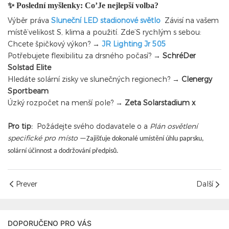
✨ Poslední myšlenky: Co’Je nejlepší volba?
Výběr práva
Sluneční LED stadionové světlo
Závisí na vašem
místě’velikost S, klima a použití. Zde’S rychlým s sebou:
Chcete špičkový výkon? →
JR Lighting Jr 505
Potřebujete flexibilitu za drsného počasí? →
SchréDer
Solstad Elite
Hledáte solární zisky ve slunečných regionech? →
Clenergy
Sportbeam
Úzký rozpočet na menší pole? →
Zeta Solarstadium x
Pro tip:
Požádejte svého dodavatele o a
Plán osvětlení
specifické pro místo
—Zajišťuje dokonalé umístění úhlu paprsku,
solární účinnost a dodržování předpisů.
Prever
Další
DOPORUČENO PRO VÁS