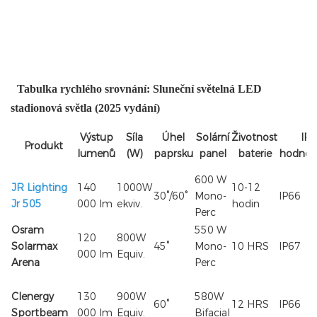
Tabulka rychlého srovnání: Sluneční světelná LED
stadionová světla (2025 vydání)
Výstup
Síla
Úhel
Solární
Životnost
IP
Produkt
lumenů
(W)
paprsku
panel
baterie
hodnoc
600 W
JR Lighting
140
1000W
10-12
30°/60°
Mono-
IP66
Jr 505
000 lm
ekviv.
hodin
Perc
Osram
550 W
120
800W
Solarmax
45°
Mono-
10 HRS
IP67
000 lm
Equiv.
Arena
Perc
Clenergy
130
900W
580W
60°
12 HRS
IP66
Sportbeam
000 lm
Equiv.
Bifacial