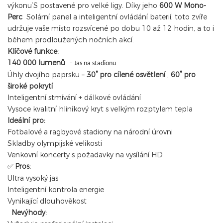
výkonu’S postavené pro velké ligy. Díky jeho
600 W Mono-
Perc
Solární panel a inteligentní ovládání baterií, toto zvíře
udržuje vaše místo rozsvícené po dobu 10 až 12 hodin, a to i
během prodloužených nočních akcí.
Klíčové funkce:
140 000 lumenů
– Jas na stadionu
Úhly dvojího paprsku –
30° pro cílené osvětlení
,
60° pro
široké pokrytí
Inteligentní stmívání + dálkové ovládání
Vysoce kvalitní hliníkový kryt s velkým rozptylem tepla
Ideální pro:
Fotbalové a ragbyové stadiony na národní úrovni
Skladby olympijské velikosti
Venkovní koncerty s požadavky na vysílání HD
Pros:
✅
Ultra vysoký jas
Inteligentní kontrola energie
Vynikající dlouhověkost
Nevýhody: