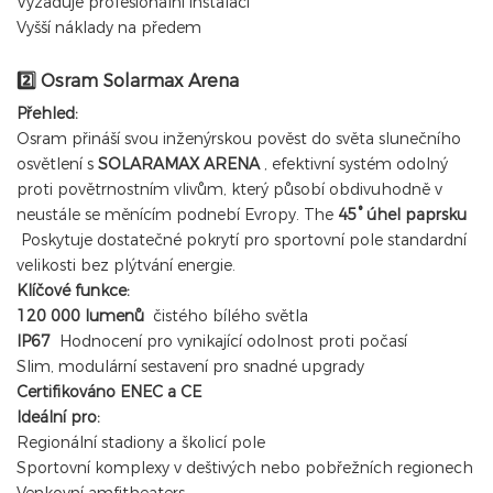
Vyžaduje profesionální instalaci
Vyšší náklady na předem
Osram Solarmax Arena
2️⃣
Přehled:
Osram přináší svou inženýrskou pověst do světa slunečního
osvětlení s
SOLARAMAX ARENA
, efektivní systém odolný
proti povětrnostním vlivům, který působí obdivuhodně v
neustále se měnícím podnebí Evropy. The
45° úhel paprsku
Poskytuje dostatečné pokrytí pro sportovní pole standardní
velikosti bez plýtvání energie.
Klíčové funkce:
120 000 lumenů
čistého bílého světla
IP67
Hodnocení pro vynikající odolnost proti počasí
Slim, modulární sestavení pro snadné upgrady
Certifikováno ENEC a CE
Ideální pro:
Regionální stadiony a školicí pole
Sportovní komplexy v deštivých nebo pobřežních regionech