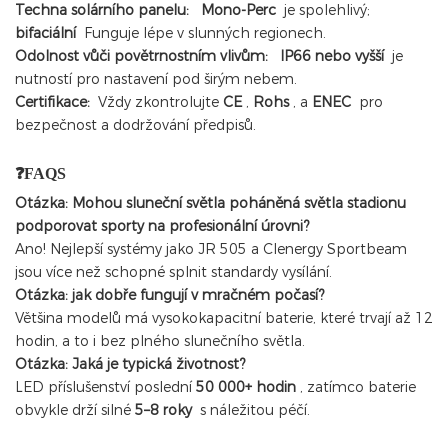
Techna solárního panelu:
Mono-Perc
je spolehlivý;
bifaciální
Funguje lépe v slunných regionech.
Odolnost vůči povětrnostním vlivům:
IP66 nebo vyšší
je
nutností pro nastavení pod širým nebem.
Certifikace:
Vždy zkontrolujte
CE
,
Rohs
, a
ENEC
pro
bezpečnost a dodržování předpisů.
❓FAQS
Otázka: Mohou sluneční světla poháněná světla stadionu
podporovat sporty na profesionální úrovni?
Ano! Nejlepší systémy jako JR 505 a Clenergy Sportbeam
jsou více než schopné splnit standardy vysílání.
Otázka: jak dobře fungují v mračném počasí?
Většina modelů má vysokokapacitní baterie, které trvají až 12
hodin, a to i bez plného slunečního světla.
Otázka: Jaká je typická životnost?
LED příslušenství poslední
50 000+ hodin
, zatímco baterie
obvykle drží silné
5–8 roky
s náležitou péčí.