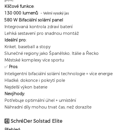
Klíčové funkce:
130 000 lumenů
– Velmi vysoký jas
580 W Bifaciální solární panel
Integrovaná kontrola zdraví baterií
Lehká sestavení pro snadnou montáž
Ideální pro:
Kriket, baseball a stopy
Slunečné regiony jako Španělsko, Itálie a Řecko
Městské komplexy více sportu
Pros:
✅
Inteligentní bifaciální solární technologie = více energie
Hladké, dokonce i pokrytí pole
Nejdelší výkon baterie
Nevýhody:
Potřebuje optimální úhel + umístění
Náhradní díly mohou trvat čas, než dorazíte
SchréDer Solstad Elite
4️⃣
Přehled: