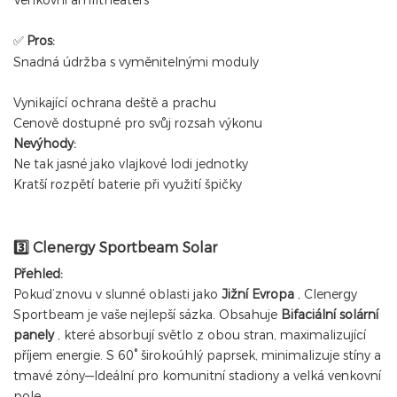
Venkovní amfitheaters
Pros:
✅
Snadná údržba s vyměnitelnými moduly
Vynikající ochrana deště a prachu
Cenově dostupné pro svůj rozsah výkonu
Nevýhody:
Ne tak jasné jako vlajkové lodi jednotky
Kratší rozpětí baterie při využití špičky
Clenergy Sportbeam Solar
3️⃣
Přehled:
Pokud’znovu v slunné oblasti jako
Jižní Evropa
, Clenergy
Sportbeam je vaše nejlepší sázka. Obsahuje
Bifaciální solární
panely
, které absorbují světlo z obou stran, maximalizující
příjem energie. S 60° širokoúhlý paprsek, minimalizuje stíny a
tmavé zóny—Ideální pro komunitní stadiony a velká venkovní
pole.