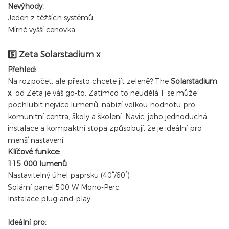
Nevýhody:
Jeden z těžších systémů
Mírně vyšší cenovka
Zeta Solarstadium x
5️⃣
Přehled:
Na rozpočet, ale přesto chcete jít zeleně? The
Solarstadium
x
od Zeta je váš go-to. Zatímco to neudělá’T se může
pochlubit nejvíce lumenů, nabízí velkou hodnotu pro
komunitní centra, školy a školení. Navíc, jeho jednoduchá
instalace a kompaktní stopa způsobují, že je ideální pro
menší nastavení.
Klíčové funkce:
115 000 lumenů
Nastavitelný úhel paprsku (40°/60°)
Solární panel 500 W Mono-Perc
Instalace plug-and-play
Ideální pro: