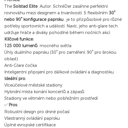
The
Solstad Elite
Autor: SchréDer zasáhne perfektní
rovnováhu mezi designem a trvanlivostí. S flexibilním
30°
nebo 90° konfigurace paprsku
, je to přizpůsobivé pro různé
potřeby sportovních a událostí. Navíc, jeho anti-glare tech
udržuje hráče a diváky pohodlné během nočních akcí.
Klíčové funkce:
125 000 lumenů
mocného světla
Úhly duálního paprsku (30° pro zaměření, 90° pro širokou
oblast)
Anti-Glare čočka
Inteligentní připojení pro dálkové ovládání a diagnostiku
Ideální pro:
Víceúčelové městské stadiony
Hybridní místa konání koncertů a zápasů
Stadiony ve větrném nebo pobřežním prostředí
Pros:
✅
Robustní design pro drsné počasí
Všestranný ovládání paprsku
Úplné evropské certifikace