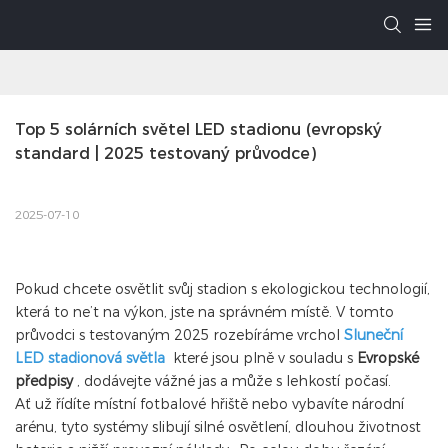
Top 5 solárních světel LED stadionu (evropský 
standard | 2025 testovaný průvodce)
2025-07-10
Pokud chcete osvětlit svůj stadion s ekologickou technologií,
která to ne’t na výkon, jste na správném místě. V tomto
průvodci s testovaným 2025 rozebíráme vrchol
Sluneční
LED stadionová světla
které jsou plně v souladu s
Evropské
předpisy
, dodávejte vážné jas a může s lehkostí počasí.
Ať už řídíte místní fotbalové hřiště nebo vybavíte národní
arénu, tyto systémy slibují silné osvětlení, dlouhou životnost