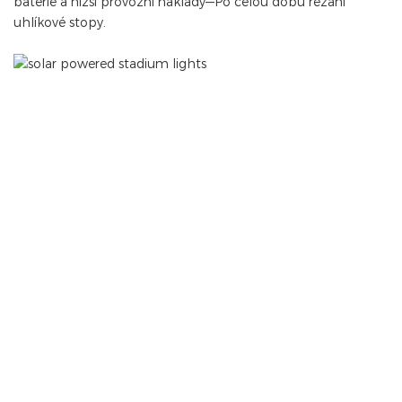
baterie a nižší provozní náklady—Po celou dobu řezání
uhlíkové stopy.