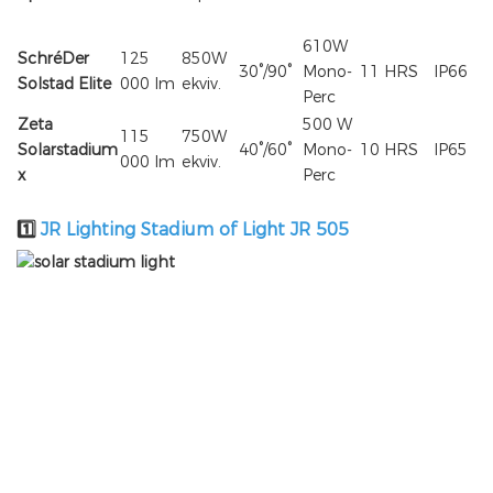
610W
SchréDer
125
850W
30°/90°
Mono-
11 HRS
IP66
Solstad Elite
000 lm
ekviv.
Perc
Zeta
500 W
115
750W
Solarstadium
40°/60°
Mono-
10 HRS
IP65
000 lm
ekviv.
x
Perc
JR Lighting Stadium of Light JR 505
1️⃣