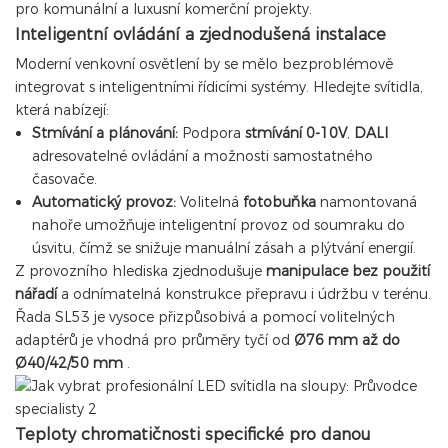
pro komunální a luxusní komerční projekty.
Inteligentní ovládání a zjednodušená instalace
Moderní venkovní osvětlení by se mělo bezproblémově
integrovat s inteligentními řídicími systémy. Hledejte svítidla,
která nabízejí:
Stmívání a plánování:
Podpora
stmívání 0-10V
,
DALI
adresovatelné ovládání a možnosti samostatného
časovače.
Automatický provoz:
Volitelná
fotobuňka
namontovaná
nahoře umožňuje inteligentní provoz od soumraku do
úsvitu, čímž se snižuje manuální zásah a plýtvání energií.
Z provozního hlediska zjednodušuje
manipulace bez použití
nářadí
a odnímatelná konstrukce přepravu i údržbu v terénu.
Řada SL53 je vysoce přizpůsobivá a pomocí volitelných
adaptérů je vhodná pro průměry tyčí od
Ø76 mm až do
Ø40/42/50 mm
.
Teploty chromatičnosti specifické pro danou