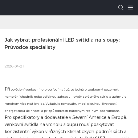
Jak vybrat profesionální LED svítidla na sloupy: 
Průvodce specialisty
2026-04-21
Při
osvětlení venkovního prostředí – ať už se jedná o soukromý pozemek,
komerční chodník nebo veřejnou zahradu – výběr správného svítidla zahrnuje
mnohem více než jen jas. Vyžaduje rovnováhu mezi dlouhou životností,
energetickou účinností a přizpůsobivostí náročným reálným podmínkám.
Pro specifikatory a dodavatele v Severní Americe a Evropě,
venkovní svítidla na vrcholu sloupu
musí poskytovat
konzistentní výkon v různých klimatických podmínkách a