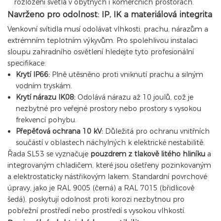
rozložení světla v obytných i komerčních prostorách.
Navrženo pro odolnost: IP, IK a materiálová integrita
Venkovní svítidla musí odolávat vlhkosti, prachu, nárazům a
extrémním teplotním výkyvům. Pro spolehlivou instalaci
sloupu zahradního osvětlení hledejte tyto profesionální
specifikace:
Krytí IP66:
Plně utěsněno proti vniknutí prachu a silným
vodním tryskám.
Krytí nárazu IK08:
Odolává nárazu až 10 joulů, což je
nezbytné pro veřejné prostory nebo prostory s vysokou
frekvencí pohybu.
Přepěťová ochrana 10 kV:
Důležitá pro ochranu vnitřních
součástí v oblastech náchylných k elektrické nestabilitě.
Řada SL53 se vyznačuje
pouzdrem z tlakově litého hliníku
a
integrovaným chladičem, které jsou ošetřeny pozinkovaným
a elektrostaticky nástřikovým lakem. Standardní povrchové
úpravy, jako je RAL 9005 (černá) a RAL 7015 (břidlicově
šedá), poskytují odolnost proti korozi nezbytnou pro
pobřežní prostředí nebo prostředí s vysokou vlhkostí.