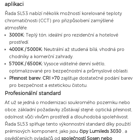
aplikaci
Řada SL53 nabízí několik možností korelované teploty
chromatičnosti (CCT) pro přizpůsobení zamýšlené
atmosféře:
3000K:
Teplý tón, ideální pro rezidenční a hotelové
prostředí.
4000K / 5000K:
Neutrální až studená bílá, vhodná pro
chodníky a komerční zahrady.
5700K / 6500K:
Vysoce viditelné denní světlo,
optimalizované pro bezpečnostní a průmyslové oblasti.
Přesnost barev:
CRI >70
zajišťuje dostatečné podání barev
pro bezpečnost a estetickou čistotu.
Profesionální standard
Ať už se jedná o modernizaci soukromého pozemku nebo
obce, základní požadavky zůstávají stejné: optická přesnost,
odolnost vůči vlivům prostředí a dlouhodobá spolehlivost.
Řada SL53 splňuje tento výkonnostní standard díky použití
prémiových komponent, jako jsou
čipy Lumileds 3030
, a
osvědčených ovladačů od
společností Sosen nebo