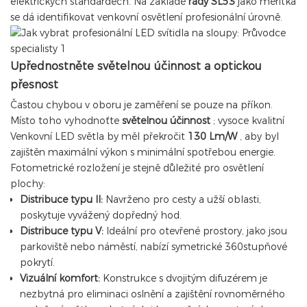
elektrických standardech. Na základě
řady SL53
jako měřítka
se dá identifikovat venkovní osvětlení profesionální úrovně.
Upřednostněte světelnou účinnost a optickou
přesnost
Častou chybou v oboru je zaměření se pouze na příkon.
Místo toho vyhodnoťte
světelnou účinnost
; vysoce kvalitní
Venkovní LED světla
by měl překročit
130 Lm/W
, aby byl
zajištěn maximální výkon s minimální spotřebou energie.
Fotometrické rozložení je stejně důležité pro osvětlení
plochy:
Distribuce typu II:
Navrženo pro cesty a užší oblasti,
poskytuje vyvážený dopředný hod.
Distribuce typu V:
Ideální pro otevřené prostory, jako jsou
parkoviště nebo náměstí, nabízí symetrické 360stupňové
pokrytí.
Vizuální komfort:
Konstrukce s dvojitým difuzérem je
nezbytná pro eliminaci oslnění a zajištění rovnoměrného