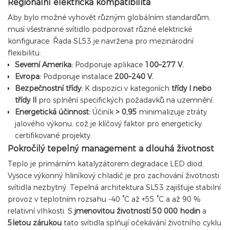
Regionální elektrická kompatibilita
Aby bylo možné vyhovět různým globálním standardům,
musí všestranné svítidlo podporovat různé elektrické
konfigurace. Řada SL53 je navržena pro mezinárodní
flexibilitu:
Severní Amerika:
Podporuje aplikace
100–277 V.
Evropa:
Podporuje instalace
200–240 V.
Bezpečnostní třídy:
K dispozici v kategoriích
třídy I nebo
třídy II
pro splnění specifických požadavků na uzemnění.
Energetická účinnost:
Účiník
> 0,95
minimalizuje ztráty
jalového výkonu, což je klíčový faktor pro energeticky
certifikované projekty.
Pokročilý tepelný management a dlouhá životnost
Teplo je primárním katalyzátorem degradace LED diod.
Vysoce výkonný hliníkový chladič je pro zachování životnosti
svítidla nezbytný. Tepelná architektura SL53 zajišťuje stabilní
provoz v teplotním rozsahu -40 °C až +55 °C a až 90 %
relativní vlhkosti. S
jmenovitou životností 50 000 hodin
a
5letou zárukou
tato svítidla splňují očekávání životního cyklu