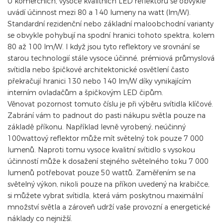
U komerčních, vysoce kvalitních LED reflektorů se obvykle
uvádí účinnost mezi 80 a 140 lumeny na watt (lm/W).
Standardní rezidenční nebo základní maloobchodní varianty
se obvykle pohybují na spodní hranici tohoto spektra, kolem
80 až 100 lm/W. I když jsou tyto reflektory ve srovnání se
starou technologií stále vysoce účinné, prémiová průmyslová
svítidla nebo špičkové architektonické osvětlení často
překračují hranici 130 nebo 140 lm/W díky vynikajícím
interním ovladačům a špičkovým LED čipům.
Věnovat pozornost tomuto číslu je při výběru svítidla klíčové.
Zabrání vám to padnout do pasti nákupu světla pouze na
základě příkonu. Například levně vyrobený, neúčinný
100wattový reflektor může mít světelný tok pouze 7 000
lumenů. Naproti tomu vysoce kvalitní svítidlo s vysokou
účinností může k dosažení stejného světelného toku 7 000
lumenů potřebovat pouze 50 wattů. Zaměřením se na
světelný výkon, nikoli pouze na příkon uvedený na krabičce,
si můžete vybrat svítidla, která vám poskytnou maximální
množství světla a zároveň udrží vaše provozní a energetické
náklady co nejnižší.