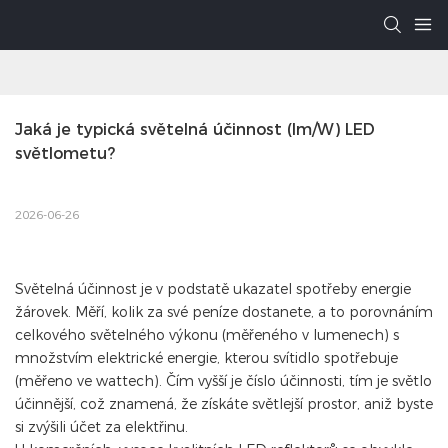
Jaká je typická světelná účinnost (lm/W) LED 
světlometu?
2026-06-26
Světelná účinnost je v podstatě ukazatel spotřeby energie
žárovek. Měří, kolik za své peníze dostanete, a to porovnáním
celkového světelného výkonu (měřeného v lumenech) s
množstvím elektrické energie, kterou svítidlo spotřebuje
(měřeno ve wattech). Čím vyšší je číslo účinnosti, tím je světlo
účinnější, což znamená, že získáte světlejší prostor, aniž byste
si zvýšili účet za elektřinu.