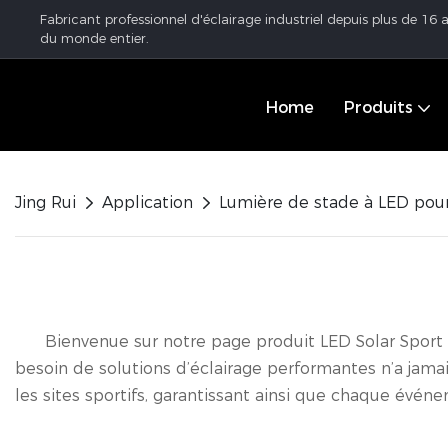
Fabricant professionnel d'éclairage industriel depuis plus de 16
du monde entier.
Home
Produits
Jing Rui
Application
Lumière de stade à LED pour
Bienvenue sur notre page produit LED Solar Sport Sta
besoin de solutions d’éclairage performantes n’a jamai
les sites sportifs, garantissant ainsi que chaque évén