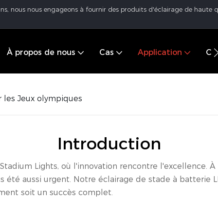
 ans, nous nous engageons à fournir des produits d'éclairage de haute q
À propos de nous
Cas
Application
Cen
 les Jeux olympiques
Introduction
dium Lights, où l'innovation rencontre l'excellence. À 
s été aussi urgent. Notre éclairage de stade à batterie 
ement soit un succès complet.