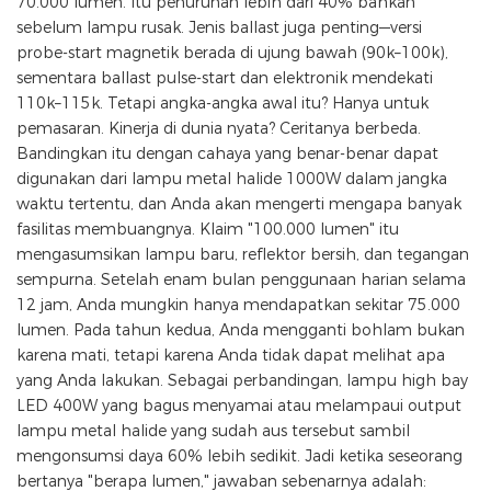
70.000 lumen. Itu penurunan lebih dari 40% bahkan
sebelum lampu rusak. Jenis ballast juga penting—versi
probe-start magnetik berada di ujung bawah (90k–100k),
sementara ballast pulse-start dan elektronik mendekati
110k–115k. Tetapi angka-angka awal itu? Hanya untuk
pemasaran. Kinerja di dunia nyata? Ceritanya berbeda.
Bandingkan itu dengan cahaya yang benar-benar dapat
digunakan dari lampu metal halide 1000W dalam jangka
waktu tertentu, dan Anda akan mengerti mengapa banyak
fasilitas membuangnya. Klaim "100.000 lumen" itu
mengasumsikan lampu baru, reflektor bersih, dan tegangan
sempurna. Setelah enam bulan penggunaan harian selama
12 jam, Anda mungkin hanya mendapatkan sekitar 75.000
lumen. Pada tahun kedua, Anda mengganti bohlam bukan
karena mati, tetapi karena Anda tidak dapat melihat apa
yang Anda lakukan. Sebagai perbandingan, lampu high bay
LED 400W yang bagus menyamai atau melampaui output
lampu metal halide yang sudah aus tersebut sambil
mengonsumsi daya 60% lebih sedikit. Jadi ketika seseorang
bertanya "berapa lumen," jawaban sebenarnya adalah: