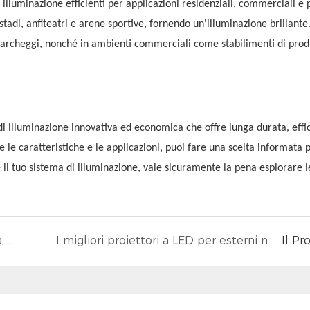
i illuminazione efficienti per applicazioni residenziali, commerciali e 
stadi, anfiteatri e arene sportive, fornendo un'illuminazione brillante.
e parcheggi, nonché in ambienti commerciali come stabilimenti di pro
di illuminazione innovativa ed economica che offre lunga durata, effi
le caratteristiche e le applicazioni, puoi fare una scelta informata p
 il tuo sistema di illuminazione, vale sicuramente la pena esplorare le
Proiettori solari a LED per esterni: efficienza, versatilità e vantaggi
I migliori proiettori a LED per esterni nel 2024: la tua guida definitiva
Il Pr