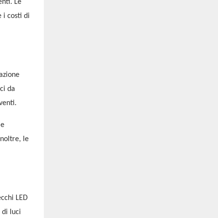
nti. Le
i costi di
nazione
ci da
venti.
le
noltre, le
ecchi LED
di luci