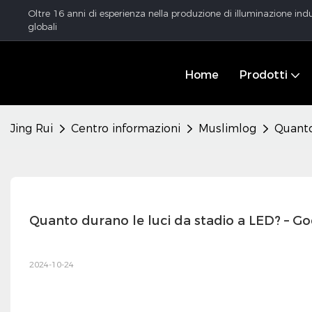
Oltre 16 anni di esperienza nella produzione di illuminazione indu
globali
Home
Prodotti
Jing Rui
Centro informazioni
Muslimlog
Quanto
Quanto durano le luci da stadio a LED? – Godi
2024-10-24