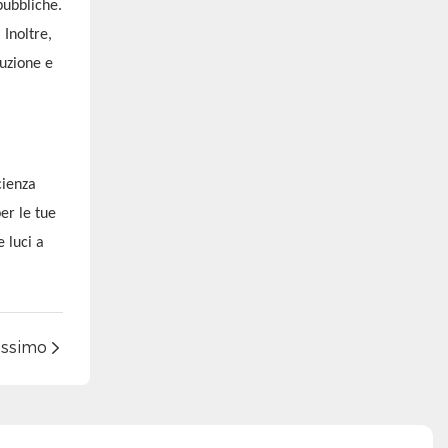
pubbliche.
 Inoltre,
duzione e
cienza
er le tue
 luci a
ossimo