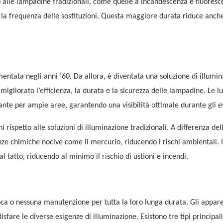
o alle lampadine tradizionali, come quelle a incandescenza e fluoresce
la frequenza delle sostituzioni. Questa maggiore durata riduce anche 
ntata negli anni ’60. Da allora, è diventata una soluzione di illumi
gliorato l’efficienza, la durata e la sicurezza delle lampadine. Le lu
ante per ampie aree, garantendo una visibilità ottimale durante gli e
i rispetto alle soluzioni di illuminazione tradizionali. A differenza del
e chimiche nocive come il mercurio, riducendo i rischi ambientali. I
tatto, riducendo al minimo il rischio di ustioni e incendi.
 poca o nessuna manutenzione per tutta la loro lunga durata. Gli appar
sfare le diverse esigenze di illuminazione. Esistono tre tipi principali 