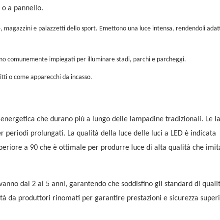
a o a pannello.
, magazzini e palazzetti dello sport. Emettono una luce intensa, rendendoli adatt
sono comunemente impiegati per illuminare stadi, parchi e parcheggi.
itti o come apparecchi da incasso.
za energetica che durano più a lungo delle lampadine tradizionali. Le
 periodi prolungati. La qualità della luce delle luci a LED è indicata
periore a 90 che è ottimale per produrre luce di alta qualità che imit
anno dai 2 ai 5 anni, garantendo che soddisfino gli standard di quali
ità da produttori rinomati per garantire prestazioni e sicurezza superi