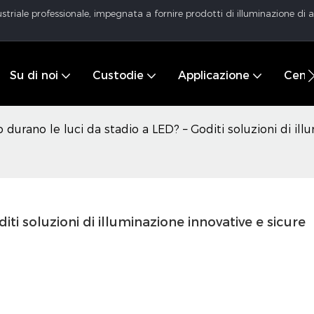
striale professionale, impegnata a fornire prodotti di illuminazione di al
Su di noi
Custodie
Applicazione
Centr
 durano le luci da stadio a LED? – Goditi soluzioni di ill
ti soluzioni di illuminazione innovative e sicure