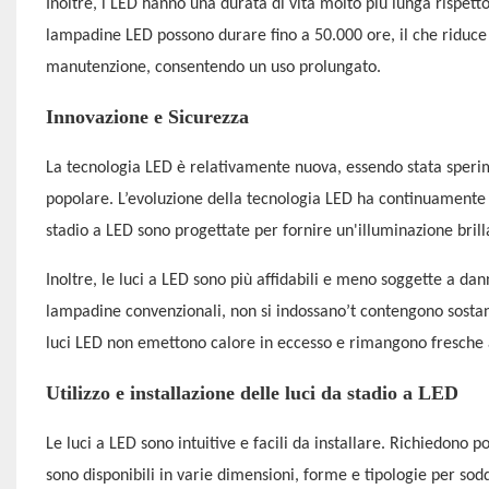
Inoltre, i LED hanno una durata di vita molto più lunga rispett
lampadine LED possono durare fino a 50.000 ore, il che riduce 
manutenzione, consentendo un uso prolungato.
Innovazione e Sicurezza
La tecnologia LED è relativamente nuova, essendo stata sperime
popolare. L’evoluzione della tecnologia LED ha continuamente mi
stadio a LED sono progettate per fornire un'illuminazione brill
Inoltre, le luci a LED sono più affidabili e meno soggette a dann
lampadine convenzionali, non si indossano’t contengono sostanz
luci LED non emettono calore in eccesso e rimangono fresche al 
Utilizzo e installazione delle luci da stadio a LED
Le luci a LED sono intuitive e facili da installare. Richiedono
sono disponibili in varie dimensioni, forme e tipologie per soddi