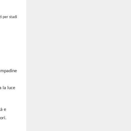
i per stadi
 lampadine
a la luce
tà e
ori.