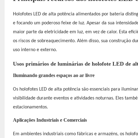
Holofotes LED de alta potência alimentados por bateria
distin
e focando um poderoso feixe de luz. Apesar da sua intensida
maior parte da eletricidade em luz, em vez de calor. Esta efic
os riscos de sobreaquecimento. Além disso, sua construção d
uso interno e externo.
Usos primários de luminárias de holofote LED de al
Iluminando grandes espaços ao ar livre
Os holofotes LED de alta potência são essenciais para ilumina
visibilidade durante eventos e atividades noturnas. Eles t
estacionamentos.
Aplicações Industriais e Comerciais
Em ambientes industriais como fábricas e armazéns, os holof