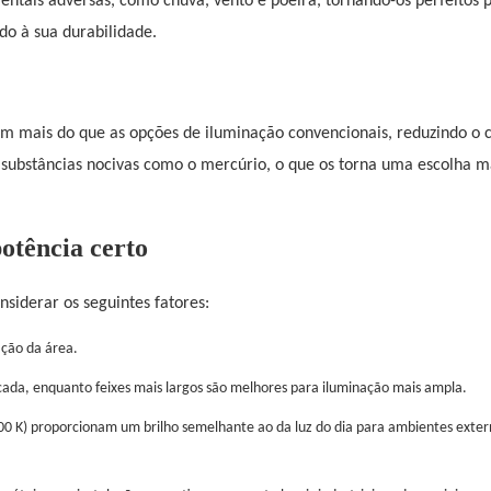
entais adversas, como chuva, vento e poeira, tornando-os perfeitos 
o à sua durabilidade.
ram mais do que as opções de iluminação convencionais, reduzindo o
 substâncias nocivas como o mercúrio, o que os torna uma escolha m
otência certo
nsiderar os seguintes fatores:
ação da área.
focada, enquanto feixes mais largos são melhores para iluminação mais ampla.
00 K) proporcionam um brilho semelhante ao da luz do dia para ambientes exter