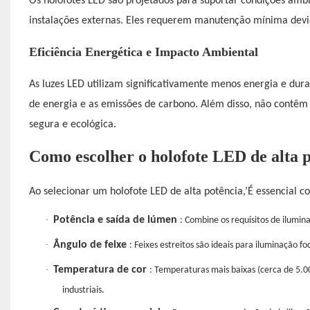
Os holofotes LED são projetados para suportar condições ambi
instalações externas. Eles requerem manutenção mínima devid
Eficiência Energética e Impacto Ambiental
As luzes LED utilizam significativamente menos energia e du
de energia e as emissões de carbono. Além disso, não contêm
segura e ecológica.
Como escolher o holofote LED de alta p
Ao selecionar um holofote LED de alta potência,’É essencial co
·
Potência e saída de lúmen
: Combine os requisitos de ilumin
·
Ângulo de feixe
: Feixes estreitos são ideais para iluminação 
·
Temperatura de cor
: Temperaturas mais baixas (cerca de 5.0
industriais.