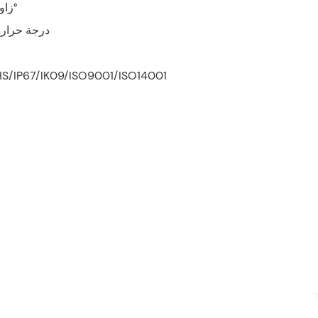
زاوية الشعاع: 25° 40° 60° 90°
درجة حرارة اللون: 0
S/IP67/IK09/ISO9001/ISO14001