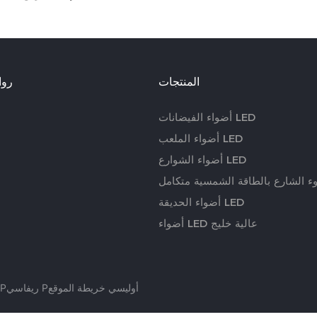
المنتجات
روا
أضواء الفيضانات LED
أضواء الملعب LED
أضواء الشوارع LED
 الشارع بالطاقة الشمسية متكامل
أضواء الحديقة LED
أضواء LED عالية خليج
Pريفاسي Pأوليسي
خريطة الموقع