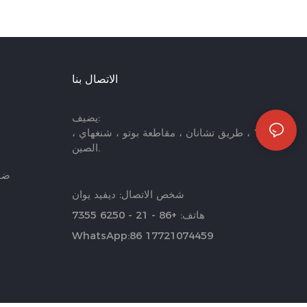
الاتصال بنا
يضيف:
لا. 1199 ، طريق تشانان ، مقاطعة بوتو ، شنغهاي ،
الصين.
ضوء
شخص الاتصال: ديفيد يوان
هاتف: +86 - 21 - 6250 7355
WhatsApp:86 17721074459