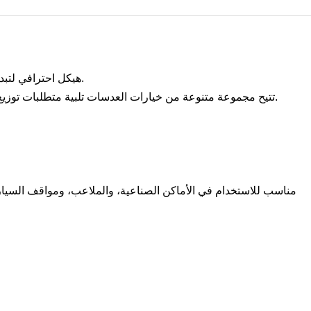
هيكل احترافي لتبديد الحرارة، وتقنية تبديد حرارة كاملة الهيكل، مع تصميم قناة هواء شفافة داخلية وخارجية، مما يحقق أداءً عالي الكفاءة في تبديد الحرارة.
تتيح مجموعة متنوعة من خيارات العدسات تلبية متطلبات توزيع الضوء في بيئات التطبيقات المختلفة، وتتميز العدسات المصنوعة من مادة البولي كربونات البصرية بإخراج ضوء موحد وعدم وجود وهج.
مناسب للاستخدام في الأماكن الصناعية، والملاعب، ومواقف السيارات