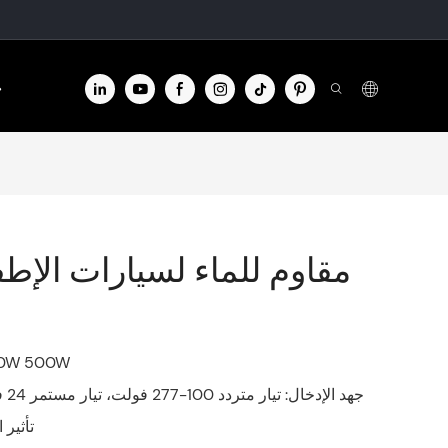
الا
مصباح LED مقاوم للماء لسيارات الإط
00W 500W
جهد الإدخال: تيار متردد 100-277 فولت، تيار مستمر 24 فولت، تيار مستمر 48 فولت
تأثير الإضاءة