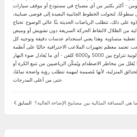
لومن - أكثر بكثير من أي مصباح في مستودع أو موقف سيارات
 سطوعًا، لتحولت الخطوط الجانبية البعيدة إلى فوضى ضبابية،
اوة على ذلك، تتطلب الرياضات الحديثة بثًا عالي الوضوح: تحتاج
ن تغطية متساوية. وهذا يعني استخدام عدسات دقيقة وتوجيه كل
مد معظم تجهيزات الملاعب الاحترافية حاليًا على أنظمة LED تُنتج
أكثر من 100,000 لومن لكل وحدة إضاءة، مع الحفاظ على درجة حرارة لونية تتراوح بين 5000 و6000 كلفن - أي ما يُعادل ضوء النهار
 يُقلل من مخاطر الاصطدام ويُمكّن الرياضيين من تتبع الكرة أو
للحدائق المنزلية، لأنها مُصممة لمهمة تتطلب رؤية واضحة تمامًا،
حتى من أعلى المدرجات.
ا هي المسافة المثالية بين مصابيح الإضاءة العالية؟
السابق