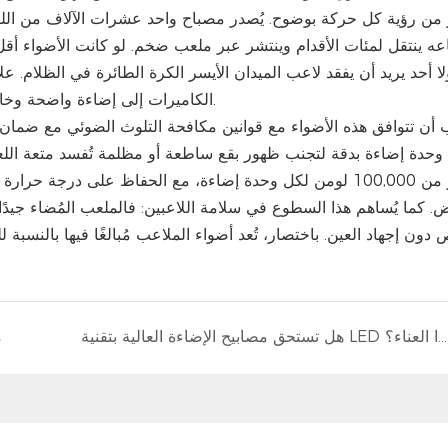
 من رؤية كل حركة بوضوح. يُصدر مصباح واحد عشرات الآلاف من ال
عه ينتقل لمئات الأقدام وينتشر عبر ملعب ضخم. لو كانت الأضواء أقل
لا أحد يريد أن يفقد لاعب الميدان الأيسر الكرة الطائرة في الظلام. عل
الكاميرات إلى إضاءة واضحة وخالية من الظلال لالتقاط الحركة السريعة دون تشويش أو وميض.
يجب أن تتوافق هذه الأضواء مع قوانين مكافحة التلوث الضوئي مع ضما
وحدة إضاءة بدقة لتجنب ظهور بقع ساطعة أو مظلمة تُفسد متعة اللعب. تعت
يض. كما يُساهم هذا السطوع في سلامة اللاعبين: فالملعب المُضاء جيدًا
 دون إجهاد العين. باختصار، تُعد أضواء الملاعب مُبالغًا فيها بالنسبة 
هل تستحق مصابيح الإضاءة العالية بتقنية LED كل هذا العناء؟
م