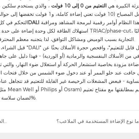
زئة الكبيرة هي
التعتيم من 0 إلى 10 فولت
، والذي يستخدم سلكين م
يستخدم هذا النظام أوامر رقمية لبرمجة المشاهد ومراقبة
DALI
التحكم في كل 
استهلاك الطاقة لكل وحدة إضاءة على حدة. بالنسبة للمنازل
ما يسبب مشاكل مع مصابيح LED التجارية بسبب الوميض ومشاكل التوافق، لذا يتجنبه معظم المحترفين في المساحات المرتفعة.
ي من الأسلاك البنفسجية والرمادية (أو الوردية) - فهذا دليل على ج
خافت عند خلو الممر أو عند دخول ضوء الشمس من خلال فتحات السقف،
متوافق مصمم خصيصًا لأحمال LED لضمان سلاسة الانتقال من 0% إلى 100%.
ما نوع الإضاءة المستخدمة في الملاعب؟
هل تستحق مصابيح الإضاءة العالية بتقنية LED كل هذا العناء؟