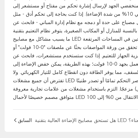
نخفضي الجهد لإرسال إشارة تحكم من مفتاح أو مستشعر إلى
مشغل المصباح (10 فولت تعني إضاءة كاملة، و1 فولت تخفضها إلى حوالي 10% من شدة الإضاءة). إذا كنت بحاجة إلى تحكم أدق - مثل
مصباح على حدة أو دمجه مع نظام إدارة المباني - فابحث عن
 أو المكاتب الصغيرة، يتوفر نظام التعتيم بتقنية TRIAC/phase-cut، ولكنه غالبًا
قبل الشراء، تحقق من ورقة المواصفات بحثًا عن ملصقات "0-10 فولت" أو "DALI" أو "مشغل قابل للتعتيم"، وافحص حجرة الأسلاك بحثًا عن
اهزية الجهاز للتعتيم. إذا كنت ستستخدم مستشعرات، فابحث عن
وحدات إضاءة مزودة بخاصية استشعار الحركة أو استغلال ضوء النهار، والتي تعمل بجهد 0-10 فولت؛ بهذه الطريقة، يمكن خفض الإضاءة إلى
 مما يوفر الطاقة دون انقطاع كامل للتيار الكهربائي. ولا
تفترض أن جميع مشغلات LED متساوية - فبعض المشغلات الرخيصة غير القابلة للتعتيم قد تتجاهل عناصر التحكم تمامًا أو تصدر طنينًا
مزعجًا. التزم باستخدام مشغلات من علامات تجارية معروفة (مثل Mean Well أو Philips أو Osram) وقم بمطابقتها مع مفتاح تعتيم
السابق