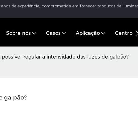
16 anos de experiência, comprometida em fornecer produtos de ilumina
Sobre nós
Casos
Aplicação
Centro d
 possível regular a intensidade das luzes de galpão?
de galpão?