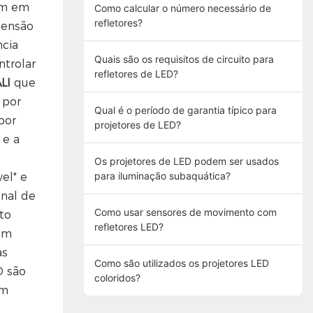
um em
Como calcular o número necessário de
refletores?
 tensão
ncia
Quais são os requisitos de circuito para
ntrolar
refletores de LED?
LI
que
 por
Qual é o período de garantia típico para
por
projetores de LED?
 e a
Os projetores de LED podem ser usados ​​
para iluminação subaquática?
el" e
inal de
Como usar sensores de movimento com
to
refletores LED?
em
as
Como são utilizados os projetores LED
D são
coloridos?
um