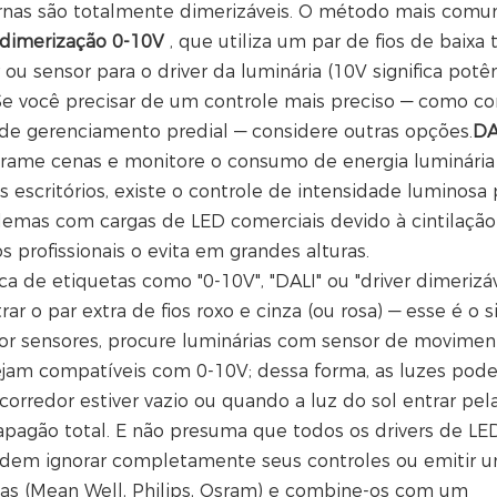
dernas são totalmente dimerizáveis. O método mais com
 dimerização 0-10V
, que utiliza um par de fios de baixa
ou sensor para o driver da luminária (10V significa potê
Se você precisar de um controle mais preciso — como co
 de gerenciamento predial — considere outras opções.
DA
grame cenas e monitore o consumo de energia luminária
 escritórios, existe o controle de intensidade luminosa 
lemas com cargas de LED comerciais devido à cintilação
 profissionais o evita em grandes alturas.
ca de etiquetas como "0-10V", "DALI" ou "driver dimerizáv
 o par extra de fios roxo e cinza (ou rosa) — esse é o s
por sensores, procure luminárias com sensor de movimen
ejam compatíveis com 0-10V; dessa forma, as luzes pod
orredor estiver vazio ou quando a luz do sol entrar pel
pagão total. E não presuma que todos os drivers de LE
​​podem ignorar completamente seus controles ou emitir 
das (Mean Well, Philips, Osram) e combine-os com um