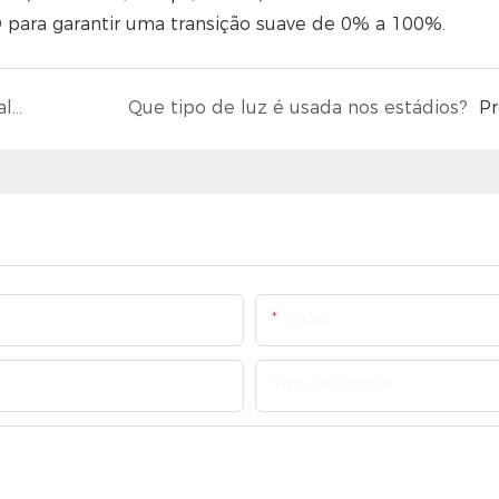
 para garantir uma transição suave de 0% a 100%.
Vale a pena investir em luminárias LED de alta potência?
Que tipo de luz é usada nos estádios?
P
E-Mail
Tipo De Cliente