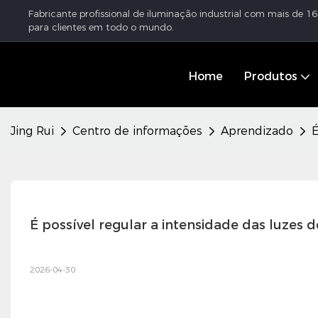
Fabricante profissional de iluminação industrial com mais de 
para clientes em todo o mundo.
Home
Produtos
Jing Rui
Centro de informações
Aprendizado
É
É possível regular a intensidade das luzes 
2026-04-30