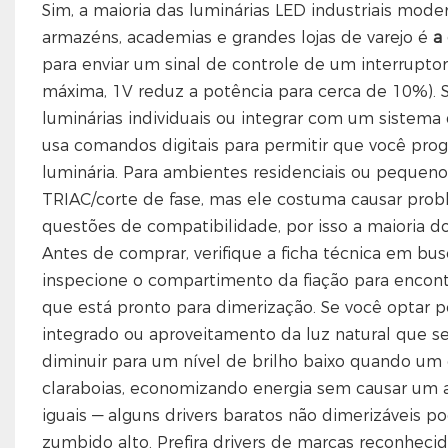
Sim, a maioria das luminárias LED industriais mo
armazéns, academias e grandes lojas de varejo é
a
para enviar um sinal de controle de um interruptor 
máxima, 1V reduz a potência para cerca de 10%). 
luminárias individuais ou integrar com um sistema
usa comandos digitais para permitir que você pro
luminária. Para ambientes residenciais ou pequenos
TRIAC/corte de fase, mas ele costuma causar prob
questões de compatibilidade, por isso a maioria dos
Antes de comprar, verifique a ficha técnica em bus
inspecione o compartimento da fiação para encontrar
que está pronto para dimerização. Se você optar 
integrado ou aproveitamento da luz natural que s
diminuir para um nível de brilho baixo quando um c
claraboias, economizando energia sem causar um a
iguais — alguns drivers baratos não dimerizáveis 
zumbido alto. Prefira drivers de marcas reconheci