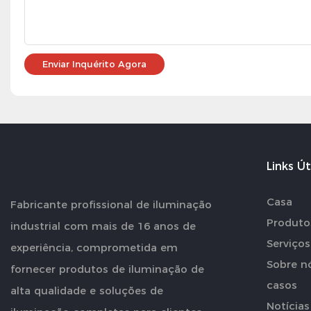
Enviar Inquérito Agora
Links Út
Casa
Fabricante profissional de iluminação
Produto
industrial com mais de 16 anos de
Serviços
experiência, comprometida em
Sobre n
fornecer produtos de iluminação de
casos
alta qualidade e soluções de
Notícias