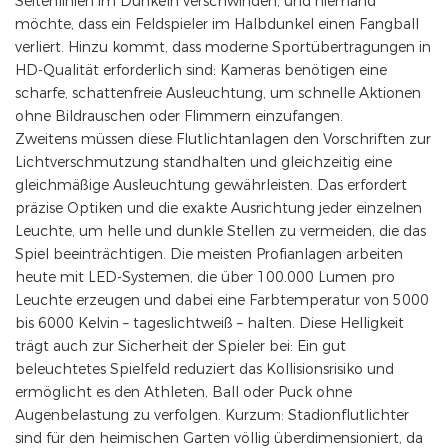
Seitenlinien im Dunkeln verschwinden, und niemand
möchte, dass ein Feldspieler im Halbdunkel einen Fangball
verliert. Hinzu kommt, dass moderne Sportübertragungen in
HD-Qualität erforderlich sind: Kameras benötigen eine
scharfe, schattenfreie Ausleuchtung, um schnelle Aktionen
ohne Bildrauschen oder Flimmern einzufangen.
Zweitens müssen diese Flutlichtanlagen den Vorschriften zur
Lichtverschmutzung standhalten und gleichzeitig eine
gleichmäßige Ausleuchtung gewährleisten. Das erfordert
präzise Optiken und die exakte Ausrichtung jeder einzelnen
Leuchte, um helle und dunkle Stellen zu vermeiden, die das
Spiel beeinträchtigen. Die meisten Profianlagen arbeiten
heute mit LED-Systemen, die über 100.000 Lumen pro
Leuchte erzeugen und dabei eine Farbtemperatur von 5000
bis 6000 Kelvin – tageslichtweiß – halten. Diese Helligkeit
trägt auch zur Sicherheit der Spieler bei: Ein gut
beleuchtetes Spielfeld reduziert das Kollisionsrisiko und
ermöglicht es den Athleten, Ball oder Puck ohne
Augenbelastung zu verfolgen. Kurzum: Stadionflutlichter
sind für den heimischen Garten völlig überdimensioniert, da