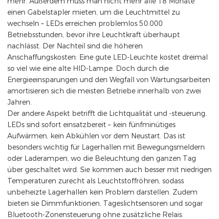
mehr. Außerdem muss man nicht mehr alle 18 Monate
einen Gabelstapler mieten, um die Leuchtmittel zu
wechseln – LEDs erreichen problemlos 50.000
Betriebsstunden, bevor ihre Leuchtkraft überhaupt
nachlässt. Der Nachteil sind die höheren
Anschaffungskosten: Eine gute LED-Leuchte kostet dreimal
so viel wie eine alte HID-Lampe. Doch durch die
Energieeinsparungen und den Wegfall von Wartungsarbeiten
amortisieren sich die meisten Betriebe innerhalb von zwei
Jahren.
Der andere Aspekt betrifft die Lichtqualität und -steuerung.
LEDs sind sofort einsatzbereit – kein fünfminütiges
Aufwärmen, kein Abkühlen vor dem Neustart. Das ist
besonders wichtig für Lagerhallen mit Bewegungsmeldern
oder Laderampen, wo die Beleuchtung den ganzen Tag
über geschaltet wird. Sie kommen auch besser mit niedrigen
Temperaturen zurecht als Leuchtstoffröhren, sodass
unbeheizte Lagerhallen kein Problem darstellen. Zudem
bieten sie Dimmfunktionen, Tageslichtsensoren und sogar
Bluetooth-Zonensteuerung ohne zusätzliche Relais.