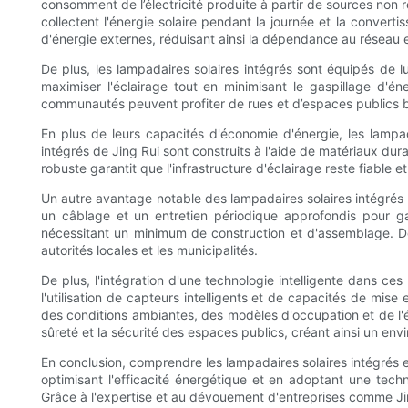
consomment de l’électricité produite à partir de sources non 
collectent l'énergie solaire pendant la journée et la converti
d'énergie externes, réduisant ainsi la dépendance au réseau
De plus, les lampadaires solaires intégrés sont équipés de l
maximiser l'éclairage tout en minimisant le gaspillage d'é
communautés peuvent profiter de rues et d’espaces publics bi
En plus de leurs capacités d'économie d'énergie, les lampada
intégrés de Jing Rui sont construits à l'aide de matériaux dur
robuste garantit que l'infrastructure d'éclairage reste fiable 
Un autre avantage notable des lampadaires solaires intégrés es
un câblage et un entretien périodique approfondis pour gar
nécessitant un minimum de construction et d'assemblage. De p
autorités locales et les municipalités.
De plus, l'intégration d'une technologie intelligente dans ces
l'utilisation de capteurs intelligents et de capacités de mis
des conditions ambiantes, des modèles d'occupation et de l'ét
sûreté et la sécurité des espaces publics, créant ainsi un env
En conclusion, comprendre les lampadaires solaires intégrés es
optimisant l'efficacité énergétique et en adoptant une techno
Grâce à l'expertise et au dévouement d'entreprises comme Jing R