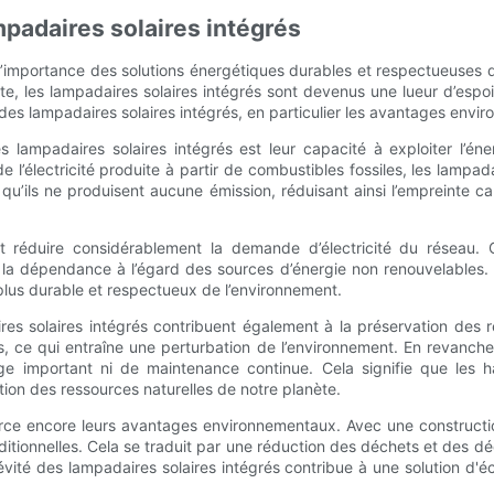
padaires solaires intégrés
r l’importance des solutions énergétiques durables et respectueuses 
te, les lampadaires solaires intégrés sont devenus une lueur d’espoi
des lampadaires solaires intégrés, en particulier les avantages envir
lampadaires solaires intégrés est leur capacité à exploiter l’éner
l’électricité produite à partir de combustibles fossiles, les lampad
fie qu’ils ne produisent aucune émission, réduisant ainsi l’empreint
eut réduire considérablement la demande d’électricité du réseau.
 la dépendance à l’égard des sources d’énergie non renouvelables. En
lus durable et respectueux de l’environnement.
s solaires intégrés contribuent également à la préservation des res
, ce qui entraîne une perturbation de l’environnement. En revanche
e important ni de maintenance continue. Cela signifie que les ha
ction des ressources naturelles de notre planète.
force encore leurs avantages environnementaux. Avec une constructi
aditionnelles. Cela se traduit par une réduction des déchets et des d
ité des lampadaires solaires intégrés contribue à une solution d'é