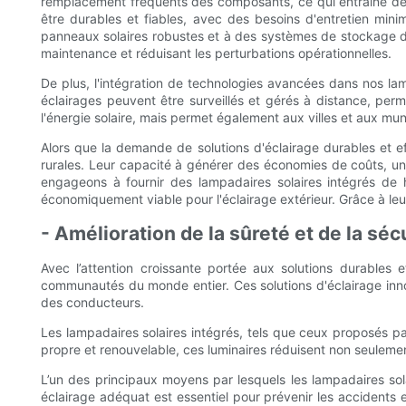
remplacement fréquents des composants, ce qui entraîne des
être durables et fiables, avec des besoins d'entretien mini
panneaux solaires robustes et à des systèmes de stockage d'én
maintenance et réduisant les perturbations opérationnelles.
De plus, l'intégration de technologies avancées dans nos lamp
éclairages peuvent être surveillés et gérés à distance, perm
l'énergie solaire, mais permet également aux villes et aux munic
Alors que la demande de solutions d'éclairage durables et ef
rurales. Leur capacité à générer des économies de coûts, une
engageons à fournir des lampadaires solaires intégrés de h
économiquement viable pour l'éclairage extérieur. Grâce à le
- Amélioration de la sûreté et de la séc
Avec l’attention croissante portée aux solutions durables 
communautés du monde entier. Ces solutions d'éclairage innov
des conducteurs.
Les lampadaires solaires intégrés, tels que ceux proposés par 
propre et renouvelable, ces luminaires réduisent non seulemen
L’un des principaux moyens par lesquels les lampadaires sola
éclairage adéquat est essentiel pour prévenir les accidents et