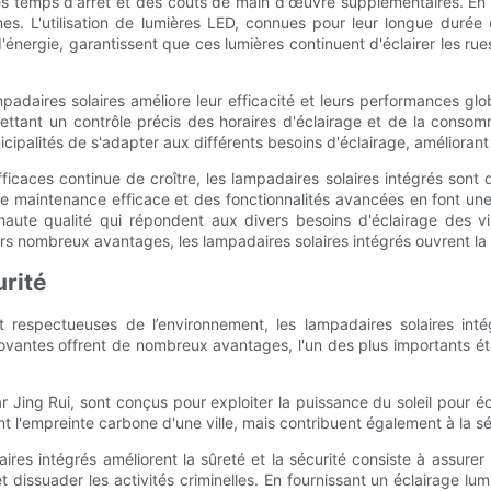
 temps d'arrêt et des coûts de main d'œuvre supplémentaires. En r
mes. L'utilisation de lumières LED, connues pour leur longue durée 
ergie, garantissent que ces lumières continuent d'éclairer les rues
adaires solaires améliore leur efficacité et leurs performances glo
ettant un contrôle précis des horaires d'éclairage et de la consomm
ipalités de s'adapter aux différents besoins d'éclairage, améliorant ai
ficaces continue de croître, les lampadaires solaires intégrés son
 maintenance efficace et des fonctionnalités avancées en font une o
aute qualité qui répondent aux divers besoins d'éclairage des vill
urs nombreux avantages, les lampadaires solaires intégrés ouvrent la
urité
et respectueuses de l’environnement, les lampadaires solaires int
antes offrent de nombreux avantages, l'un des plus importants étant
Jing Rui, sont conçus pour exploiter la puissance du soleil pour écl
t l'empreinte carbone d'une ville, mais contribuent également à la sé
ires intégrés améliorent la sûreté et la sécurité consiste à assurer
 dissuader les activités criminelles. En fournissant un éclairage lu