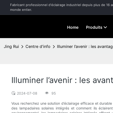
Fabricant professionnel d'éclairage industriel depuis plus de 16 
monde entier.
Home
Produits
Jing Rui
Centre d'info
Illuminer l’avenir : les avant
Illuminer l’avenir : les av
2024-07-08
95
Vous recherchez une solution d’éclairage efficace et durabl
des lampadaires solaires intégrés et comment ils éclairent
environnemental, les lampadaires solaires intégrés offren