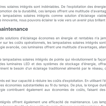
es solaires intégrés sont indéniables. De l'exploitation des énergi
romotion de la durabilité, ces lampes offrent une multitude d'avantag
lampadaires solaires intégrés comme solution d'éclairage viable
novante, nous pouvons éclairer la voie vers un avenir plus brillant e
 maintenance
e solutions d'éclairage économes en énergie et rentables n'a jamais
r sur les coûts opérationnels, les lampadaires solaires intégrés s
ogie avancée, ces luminaires offrent une multitude d'avantages, alla
 lampadaires solaires intégrés de pointe qui révolutionnent la façon
es luminaires LED et des systèmes de stockage d'énergie, offrant a
liminent le besoin d'un éclairage traditionnel alimenté par le réseau,
s est leur capacité à réduire les coûts d’exploitation. En utilisant 
des économies substantielles au fil du temps. De plus, la longue duré
gie contribuent également aux économies de coûts, faisant des la
ntégrés offrent également une efficacité de maintenance. Les lampa