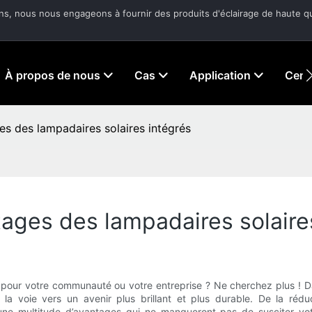
ans, nous nous engageons à fournir des produits d'éclairage de haute qu
À propos de nous
Cas
Application
Centr
ages des lampadaires solaires intégrés
antages des lampadaires solair
e pour votre communauté ou votre entreprise ? Ne cherchez plus ! D
 la voie vers un avenir plus brillant et plus durable. De la réd
t une multitude d’avantages qui ne manqueront pas de susciter v