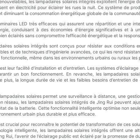
renouvelables, les lampadaires solaires intégrés exploitent l’énergi
ssent en électricité pour éclairer les rues la nuit. Ce système de pr
 et diminuant la consommation énergétique globale de la communauté
uminaires LED très efficaces qui assurent une répartition et une in
nergie, conduisant à des économies d'énergie significatives et à u
en éclairés sans compromettre l’efficacité énergétique et la respons
ires solaires intégrés sont conçus pour résister aux conditions en
ables et de techniques d'ingénierie avancées, ce qui les rend résist
et fonctionnelle, même dans les environnements urbains ou ruraux les pl
t leur facilité d’installation et d’entretien. Les systèmes d’éclairag
antir un bon fonctionnement. En revanche, les lampadaires solaire
lus, la longue durée de vie et les faibles besoins d’entretien de 
 lampadaires solaires permet une surveillance à distance, une gestio
e en réseau, les lampadaires solaires intégrés de Jing Rui peuvent a
at de la batterie. Cette fonctionnalité intelligente optimise non s
ironnement urbain plus durable et plus efficace.
t crucial pour reconnaître le potentiel de transformation de ces soluti
logie intelligente, les lampadaires solaires intégrés offrent une al
ui, l'avenir de l'éclairage public est éclairé par la promesse de dura