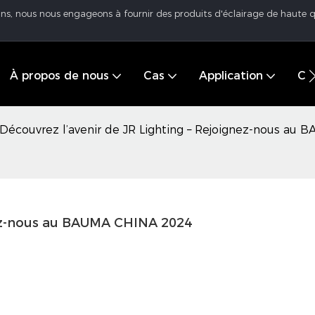
 ans, nous nous engageons à fournir des produits d'éclairage de haute q
À propos de nous
Cas
Application
Cen
Découvrez l’avenir de JR Lighting – Rejoignez-nous au
gnez-nous au BAUMA CHINA 2024