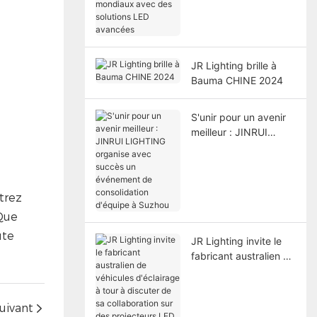
avec des solutions
LED avancées
JR Lighting brille à
Bauma CHINE 2024
S'unir pour un avenir
meilleur : JINRUI
LIGHTING organise
avec succès un
événement de
consolidation d'équipe
trez
à Suzhou
 Que
ute
JR Lighting invite le
fabricant australien de
véhicules d'éclairage
à tour à discuter de sa
collaboration sur des
uivant
projecteurs LED à