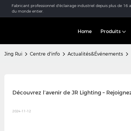
Fabricant professionnel d'éclairage industriel depuis plus de 16
du monde entier.
Home
Produits
Jing Rui
Centre d'info
Actualités&Événements
Découvrez l’avenir de JR Lighting – Rejoi
2024-11-12