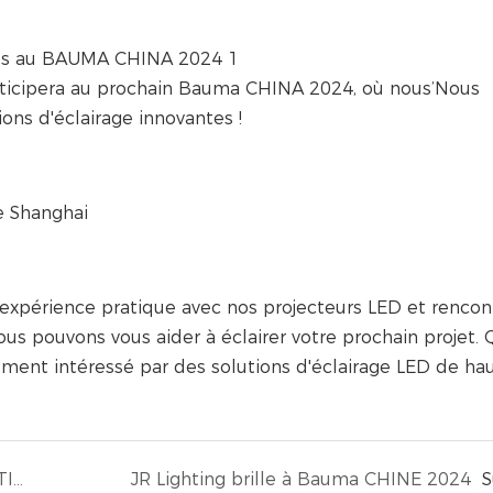
rticipera au prochain Bauma CHINA 2024, où nous’Nous
ions d'éclairage innovantes !
e Shanghai
 expérience pratique avec nos projecteurs LED et rencon
s pouvons vous aider à éclairer votre prochain projet.
ement intéressé par des solutions d'éclairage LED de ha
S'unir pour un avenir meilleur : JINRUI LIGHTING organise avec succès un événement de consolidation d'équipe à Suzhou
JR Lighting brille à Bauma CHINE 2024
S