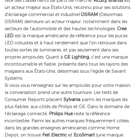
tête des classements de parts de marché.
Acuity Brands
est
un acteur majeur aux États-Unis, reconnu pour ses solutions
d'éclairage commercial et industriel.
OSRAM
(Désormais
OSRAM) demeure un acteur majeur, notamment dans les
secteurs de l'automobile et des hautes technologies.
Cree
LED
est la marque américaine de référence pour les puces
LED robustes et à haut rendement que l'on retrouve dans
toutes sortes de luminaires, et pas seulement dans ses
propres ampoules. Quant à
GE Lighting,
c'est une marque
incontournable et fiable, présente dans tous les rayons des
magasins aux États-Unis, désormais sous l'égide de Savant
Systems.
Si vous vous renseignez sur les ampoules pour votre maison,
la conversation prend une autre tournure. Les tests de
Consumer Reports placent
Sylvania
parmi les marques les
plus fiables, aux côtés de Philips et GE. Dans le domaine de
l'éclairage connecté,
Philips Hue
reste la référence
incontestée. Parmi les autres marques fréquemment citées
dans les grandes enseignes américaines comme Home
Depot, on trouve
Feit Electric
et
EcoSmart
(une marque