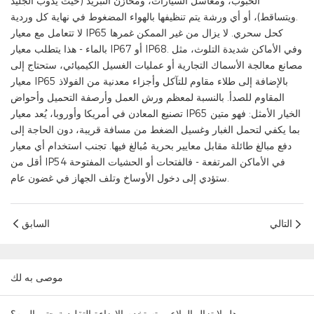
الحبوب، ومغاسل السيارات، ومخازن التبريد (حيث يذوب الجليد
ويتساقط)، أو أي ورشة يتم تنظيفها بالهواء المضغوط في نهاية كل وردية.
لا تتعامل مع معيار IP65 كحل سحري. لا يزال من غير الممكن غمرها
بالماء - هذا يتطلب معيار IP67 أو IP68. وفي الأماكن شديدة التلوث، مثل
مصانع معالجة الأسماك التجارية أو عمليات الغسيل الكيميائي، ستحتاج إلى
معيار IP65 بالإضافة إلى طلاء مقاوم للتآكل وأجزاء معدنية من الفولاذ
المقاوم للصدأ. بالنسبة لمعظم ورش العمل وأرصفة التحميل وأحواض
تصنيع المعادن في أمريكا وأوروبا، يُعد معيار IP65 الخيار الأمثل: فهو متين
بما يكفي لتحمل الغبار وغسيل الضغط من مسافة قريبة، دون الحاجة إلى
دفع مبالغ طائلة مقابل معايير بحرية مُبالغ فيها. تجنب استخدام أي معيار
أقل من IP54 في الأماكن المرتفعة - فالفتحات أو الحشيات المفتوحة
ستؤدي إلى دخول الأوساخ وتلف الجهاز في غضون عام.
التالي
السابق
موصى به لك
هل لا تزال الملاعب تستخدم الإضاءة التقليدية حتى اليوم؟