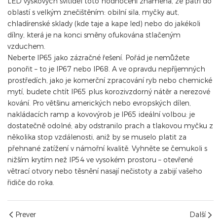
LED výškových svítidel toto hodnocení znamená, že patří do
oblastí s velkým znečištěním: obilní sila, myčky aut,
chladírenské sklady (kde taje a kape led) nebo do jakékoli
dílny, která je na konci směny ofukována stlačeným
vzduchem.
Neberte IP65 jako zázračné řešení. Pořád je nemůžete
ponořit – to je IP67 nebo IP68. A ve opravdu nepříjemných
prostředích, jako je komerční zpracování ryb nebo chemické
mytí, budete chtít IP65 plus korozivzdorný nátěr a nerezové
kování. Pro většinu amerických nebo evropských dílen,
nakládacích ramp a kovovýrob je IP65 ideální volbou: je
dostatečně odolné, aby odstranilo prach a tlakovou myčku z
několika stop vzdálenosti, aniž by se muselo platit za
přehnané zatížení v námořní kvalitě. Vyhněte se čemukoli s
nižším krytím než IP54 ve vysokém prostoru – otevřené
větrací otvory nebo těsnění nasají nečistoty a zabijí vašeho
řidiče do roka.
Prever
Další