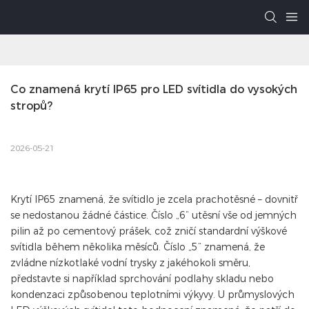
Co znamená krytí IP65 pro LED svítidla do vysokých 
stropů?
2026-05-21
Krytí IP65 znamená, že svítidlo je zcela prachotěsné – dovnitř
se nedostanou žádné částice. Číslo „6“ utěsní vše od jemných
pilin až po cementový prášek, což zničí standardní výškové
svítidla během několika měsíců. Číslo „5“ znamená, že
zvládne nízkotlaké vodní trysky z jakéhokoli směru,
představte si například sprchování podlahy skladu nebo
kondenzaci způsobenou teplotními výkyvy. U průmyslových