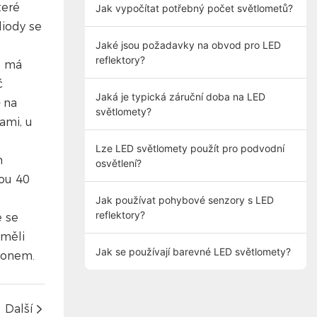
teré
Jak vypočítat potřebný počet světlometů?
diody se
Jaké jsou požadavky na obvod pro LED
reflektory?
o má
č
Jaká je typická záruční doba na LED
 na
světlomety?
ami, u
Lze LED světlomety použít pro podvodní
m
osvětlení?
tou 40
Jak používat pohybové senzory s LED
reflektory?
e se
 měli
Jak se používají barevné LED světlomety?
íkonem.
Další