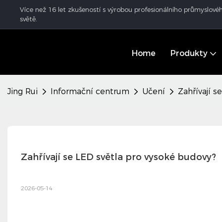
Více než 16 let zkušeností s výrobou profesionálního průmyslovéh
světě.
Home
Produkty
Jing Rui
Informační centrum
Učení
Zahřívají s
Zahřívají se LED světla pro vysoké budovy?
2026-05-14