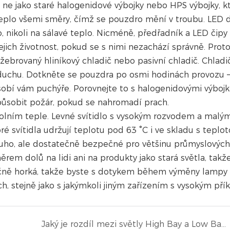
le ne jako staré halogenidové výbojky nebo HPS výbojky, k
é teplo všemi směry, čímž se pouzdro mění v troubu. LED 
, nikoli na sálavé teplo. Nicméně, předřadník a LED čipy
jejich životnost, pokud se s nimi nezachází správně. Prot
 žebrovaný hliníkový chladič nebo pasivní chladič. Chladi
zduchu. Dotkněte se pouzdra po osmi hodinách provozu –
sobí vám puchýře. Porovnejte to s halogenidovými výbojk
ůsobit požár, pokud se nahromadí prach.
okolním teple. Levné svítidlo s vysokým rozvodem a malý
ré svítidla udržují teplotu pod 63 °C i ve skladu s teplo
 dlouho, ale dostatečně bezpečné pro většinu průmyslových
rem dolů na lidi ani na produkty jako stará světla, takž
tečně horká, takže byste s dotykem během výměny lampy
ch, stejně jako s jakýmkoli jiným zařízením s vysokým př
Jaký je rozdíl mezi světly High Bay a Low Bay?