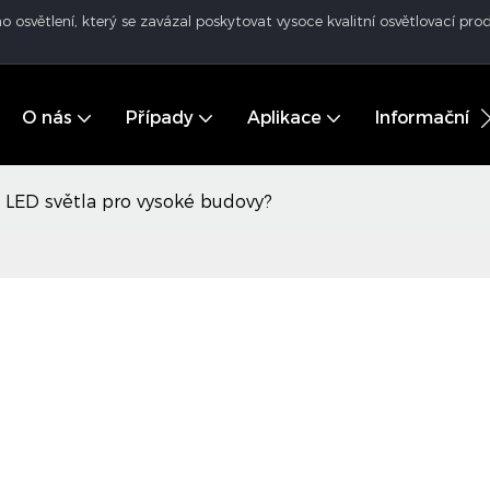
o osvětlení, který se zavázal poskytovat vysoce kvalitní osvětlovací p
O nás
Případy
Aplikace
Informační 
e LED světla pro vysoké budovy?