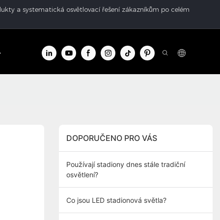
rodukty a systematická osvětlovací řešení zákazníkům po celém
centrum
Kontakt
DOPORUČENO PRO VÁS
Používají stadiony dnes stále tradiční
osvětlení?
Co jsou LED stadionová světla?