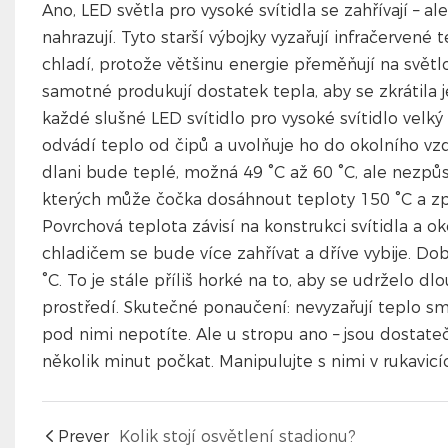
Ano, LED světla pro vysoké svítidla se zahřívají – a
nahrazují. Tyto starší výbojky vyzařují infračerven
chladí, protože většinu energie přeměňují na světlo
samotné produkují dostatek tepla, aby se zkrátila 
každé slušné LED svítidlo pro vysoké svítidlo velký
odvádí teplo od čipů a uvolňuje ho do okolního v
dlani bude teplé, možná 49 °C až 60 °C, ale nezpů
kterých může čočka dosáhnout teploty 150 °C a zp
Povrchová teplota závisí na konstrukci svítidla a 
chladičem se bude více zahřívat a dříve vybije. Dob
°C. To je stále příliš horké na to, aby se udrželo
prostředí. Skutečné ponaučení: nevyzařují teplo smě
pod nimi nepotíte. Ale u stropu ano – jsou dosta
několik minut počkat. Manipulujte s nimi v rukavicí
Prever
Kolik stojí osvětlení stadionu?