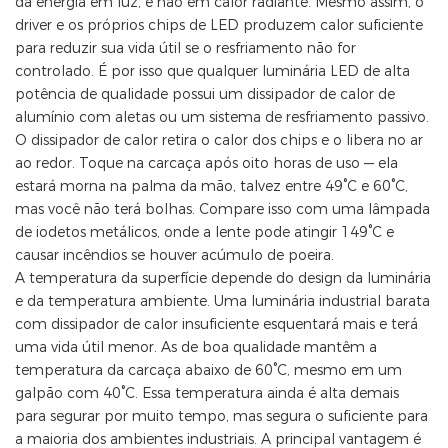
da energia em luz, e não em calor radiante. Mesmo assim, o
driver e os próprios chips de LED produzem calor suficiente
para reduzir sua vida útil se o resfriamento não for
controlado. É por isso que qualquer luminária LED de alta
potência de qualidade possui um dissipador de calor de
alumínio com aletas ou um sistema de resfriamento passivo.
O dissipador de calor retira o calor dos chips e o libera no ar
ao redor. Toque na carcaça após oito horas de uso — ela
estará morna na palma da mão, talvez entre 49°C e 60°C,
mas você não terá bolhas. Compare isso com uma lâmpada
de iodetos metálicos, onde a lente pode atingir 149°C e
causar incêndios se houver acúmulo de poeira.
A temperatura da superfície depende do design da luminária
e da temperatura ambiente. Uma luminária industrial barata
com dissipador de calor insuficiente esquentará mais e terá
uma vida útil menor. As de boa qualidade mantêm a
temperatura da carcaça abaixo de 60°C, mesmo em um
galpão com 40°C. Essa temperatura ainda é alta demais
para segurar por muito tempo, mas segura o suficiente para
a maioria dos ambientes industriais. A principal vantagem é