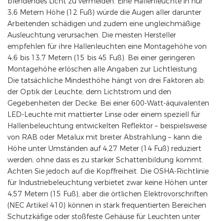
blendendes Licht zu vermeiden. Eine Hallenleuchte in nur
3,6 Metern Höhe (12 Fuß) würde die Augen aller darunter
Arbeitenden schädigen und zudem eine ungleichmäßige
Ausleuchtung verursachen. Die meisten Hersteller
empfehlen für ihre Hallenleuchten eine Montagehöhe von
4,6 bis 13,7 Metern (15 bis 45 Fuß). Bei einer geringeren
Montagehöhe erlöschen alle Angaben zur Lichtleistung.
Die tatsächliche Mindesthöhe hängt von drei Faktoren ab:
der Optik der Leuchte, dem Lichtstrom und den
Gegebenheiten der Decke. Bei einer 600-Watt-äquivalenten
LED-Leuchte mit mattierter Linse oder einem speziell für
Hallenbeleuchtung entwickelten Reflektor – beispielsweise
von RAB oder Metalux mit breiter Abstrahlung – kann die
Höhe unter Umständen auf 4,27 Meter (14 Fuß) reduziert
werden, ohne dass es zu starker Schattenbildung kommt.
Achten Sie jedoch auf die Kopffreiheit. Die OSHA-Richtlinie
für Industriebeleuchtung verbietet zwar keine Höhen unter
4,57 Metern (15 Fuß), aber die örtlichen Elektrovorschriften
(NEC Artikel 410) können in stark frequentierten Bereichen
Schutzkäfige oder stoßfeste Gehäuse für Leuchten unter