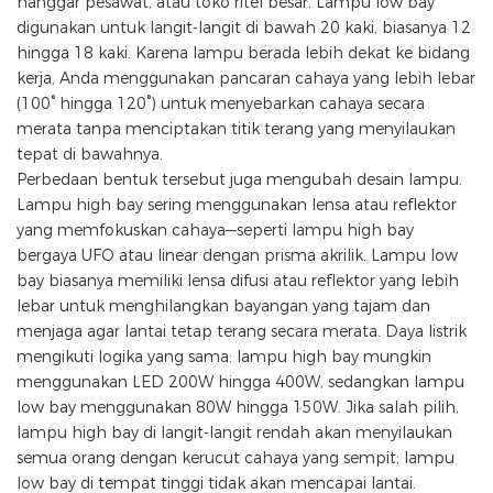
hanggar pesawat, atau toko ritel besar. Lampu low bay
digunakan untuk langit-langit di bawah 20 kaki, biasanya 12
hingga 18 kaki. Karena lampu berada lebih dekat ke bidang
kerja, Anda menggunakan pancaran cahaya yang lebih lebar
(100° hingga 120°) untuk menyebarkan cahaya secara
merata tanpa menciptakan titik terang yang menyilaukan
tepat di bawahnya.
Perbedaan bentuk tersebut juga mengubah desain lampu.
Lampu high bay sering menggunakan lensa atau reflektor
yang memfokuskan cahaya—seperti lampu high bay
bergaya UFO atau linear dengan prisma akrilik. Lampu low
bay biasanya memiliki lensa difusi atau reflektor yang lebih
lebar untuk menghilangkan bayangan yang tajam dan
menjaga agar lantai tetap terang secara merata. Daya listrik
mengikuti logika yang sama: lampu high bay mungkin
menggunakan LED 200W hingga 400W, sedangkan lampu
low bay menggunakan 80W hingga 150W. Jika salah pilih,
lampu high bay di langit-langit rendah akan menyilaukan
semua orang dengan kerucut cahaya yang sempit; lampu
low bay di tempat tinggi tidak akan mencapai lantai.