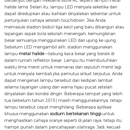
berdenyut dengan frekuensi listrik AC seperti lampu metal
halide lama. Selain itu, lampu LED menyala seketika dan
dapat diredupkan atau bahkan dinyalakan sebentar untuk
pertunjukan cahaya setelah touchdown. Jika Anda
memasuki stadion bisbol liga kecil yang baru dibangun atau
lapangan sepak bola sekolah menengah, kemungkinan
besar semuanya menggunakan LED dari ujung ke ujung.
Sebelum LED mengambil alih, stadion menggunakan
lampu
metal halide
—tabung kaca besar yang berisik di
dalam rumah reflektor besar. Lampu itu membutuhkan
waktu lima menit untuk memanas dan sepuluh menit lagi
untuk menyala kembali jika pemutus sirkuit terputus. Anda
dapat mengenali lampu tersebut dari kedipan lambat
selama tayangan ulang dan warna hijau pucat setelah
dinyalakan dari kondisi dingin. Beberapa tempat yang lebih
tua (sebelum tahun 2015) masih menggunakannya, tetapi
lampu tersebut cepat menghilang. Beberapa aplikasi
khusus menggunakan
sodium bertekanan tinggi
untuk
menghasilkan cahaya oranye seperti di jalan raya, tetapi itu
hampir punah dalam pencahayaan olahraga. Jadi, kecuali