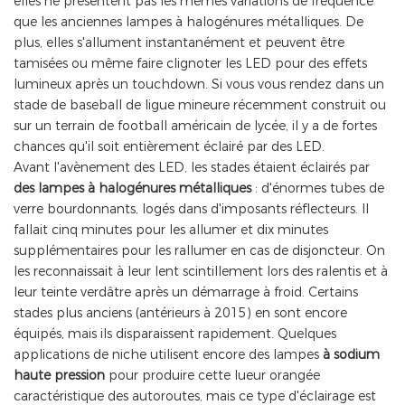
elles ne présentent pas les mêmes variations de fréquence
que les anciennes lampes à halogénures métalliques. De
plus, elles s'allument instantanément et peuvent être
tamisées ou même faire clignoter les LED pour des effets
lumineux après un touchdown. Si vous vous rendez dans un
stade de baseball de ligue mineure récemment construit ou
sur un terrain de football américain de lycée, il y a de fortes
chances qu'il soit entièrement éclairé par des LED.
Avant l'avènement des LED, les stades étaient éclairés par
des lampes à halogénures métalliques
: d'énormes tubes de
verre bourdonnants, logés dans d'imposants réflecteurs. Il
fallait cinq minutes pour les allumer et dix minutes
supplémentaires pour les rallumer en cas de disjoncteur. On
les reconnaissait à leur lent scintillement lors des ralentis et à
leur teinte verdâtre après un démarrage à froid. Certains
stades plus anciens (antérieurs à 2015) en sont encore
équipés, mais ils disparaissent rapidement. Quelques
applications de niche utilisent encore des lampes
à sodium
haute pression
pour produire cette lueur orangée
caractéristique des autoroutes, mais ce type d'éclairage est