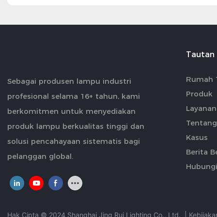
Tautan
Rumah 
Sebagai produsen lampu industri
Produk
profesional selama 16+ tahun, kami
Layanan
berkomitmen untuk menyediakan
Tentang
produk lampu berkualitas tinggi dan
Kasus
solusi pencahayaan sistematis bagi
Berita B
pelanggan global.
Hubungi
Hak Cipta © 2024 Shanghai Jing Rui Lighting Co., Ltd.
|
Kebijaka