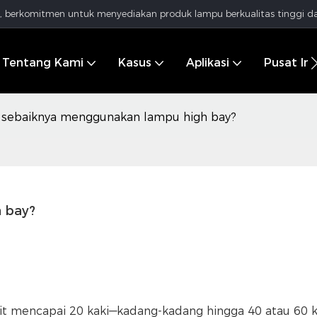
al, berkomitmen untuk menyediakan produk lampu berkualitas tinggi da
Tentang Kami
Kasus
Aplikasi
Pusat In
 sebaiknya menggunakan lampu high bay?
 bay?
git mencapai 20 kaki—kadang-kadang hingga 40 atau 60 ka