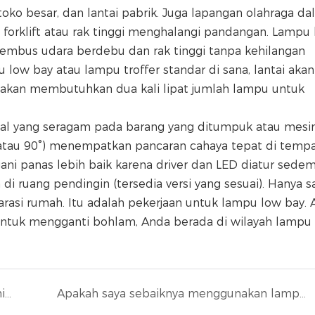
 toko besar, dan lantai pabrik. Juga lapangan olahraga d
 forklift atau rak tinggi menghalangi pandangan. Lampu 
mbus udara berdebu dan rak tinggi tanpa kehilangan
ow bay atau lampu troffer standar di sana, lantai akan
 akan membutuhkan dua kali lipat jumlah lampu untuk
al yang seragam pada barang yang ditumpuk atau mesin 
 atau 90°) menempatkan pancaran cahaya tepat di temp
ni panas lebih baik karena driver dan LED diatur sedem
di ruang pendingin (tersedia versi yang sesuai). Hanya sa
rasi rumah. Itu adalah pekerjaan untuk lampu low bay. 
untuk mengganti bohlam, Anda berada di wilayah lampu 
Apa perbedaan antara lampu LED high bay dan low bay?
Apakah saya sebaiknya menggunakan lampu sorot atau lampu spot di dapur?