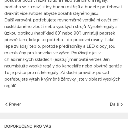
pokusíte použít nízká svítidla nebo standardní regály,
podlaha se ztmaví, stíny budou ostřejší a budete potřebovat
dvakrát více svítidel, abyste dosáhli stejného jasu.
Další varování: potřebujete rovnoměrné vertikální osvětlení
naskládaného zboží nebo vysokých strojů. Vysoké regály s
úzkou optikou (například 60° nebo 90°) umisťují paprsek
přesně tam, kde je to potřeba – do pracovní roviny. Také
lépe zvládají teplo, protože předřadníky a LED diody jsou
rozmístěny pro konvekci ve výšce. Používejte je i v
chladírenských skladech (existují jmenovité verze). Jen
neumísťujte vysoké regály do kanceláře nebo obytné garáže.
To je práce pro nízké regály. Základní pravidlo: pokud
potřebujete výtah k výměně žárovky, jste v oblasti vysokých
regálů.
Prever
Další
DOPORUČENO PRO VÁS