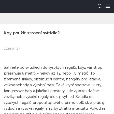
Kdy použít stropní svítidla?
2026-04-27
Sáhněte po svítidlech do vysokých regálů, když váš strop
přesahuje 6 metrů – někdy až 12 nebo 18 metrů. To
znamená sklady, distribuční centra, hangáry pro letadla,
velkoobchody a výrobní haly. Také kryté sportovní kurty,
kongresové haly a jakékoli prostory, kde vysokozdvižné
vozíky nebo vysoké regály blokují výhled. Svítidla do
vysokých regálů propouštějí světlo přímo dolů skrz prašný
vzduch a vysoké regály, aniž by ztratila intenzitu. Pokud se