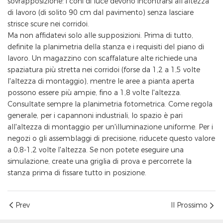
sovrapposizione: i coni di luce devono incontrarsi all'altezza
di lavoro (di solito 90 cm dal pavimento) senza lasciare
strisce scure nei corridoi.
Ma non affidatevi solo alle supposizioni. Prima di tutto,
definite la planimetria della stanza e i requisiti del piano di
lavoro. Un magazzino con scaffalature alte richiede una
spaziatura più stretta nei corridoi (forse da 1,2 a 1,5 volte
l'altezza di montaggio), mentre le aree a pianta aperta
possono essere più ampie, fino a 1,8 volte l'altezza.
Consultate sempre la planimetria fotometrica. Come regola
generale, per i capannoni industriali, lo spazio è pari
all'altezza di montaggio per un'illuminazione uniforme. Per i
negozi o gli assemblaggi di precisione, riducete questo valore
a 0,8-1,2 volte l'altezza. Se non potete eseguire una
simulazione, create una griglia di prova e percorrete la
stanza prima di fissare tutto in posizione.
Prev
Il Prossimo