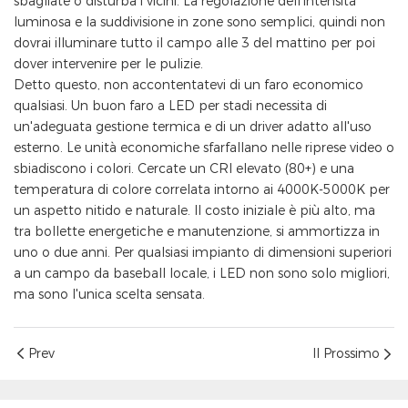
sbagliate o disturba i vicini. La regolazione dell'intensità
luminosa e la suddivisione in zone sono semplici, quindi non
dovrai illuminare tutto il campo alle 3 del mattino per poi
dover intervenire per le pulizie.
Detto questo, non accontentatevi di un faro economico
qualsiasi. Un buon faro a LED per stadi necessita di
un'adeguata gestione termica e di un driver adatto all'uso
esterno. Le unità economiche sfarfallano nelle riprese video o
sbiadiscono i colori. Cercate un CRI elevato (80+) e una
temperatura di colore correlata intorno ai 4000K-5000K per
un aspetto nitido e naturale. Il costo iniziale è più alto, ma
tra bollette energetiche e manutenzione, si ammortizza in
uno o due anni. Per qualsiasi impianto di dimensioni superiori
a un campo da baseball locale, i LED non sono solo migliori,
ma sono l'unica scelta sensata.
Prev
Il Prossimo