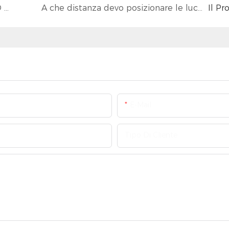
Qual è la differenza tra i proiettori LED UFO High Bay e i proiettori lineari High Bay?
A che distanza devo posizionare le luci (UFO High Bay)?
Il Pr
E-Mail
Tipo Di Cliente