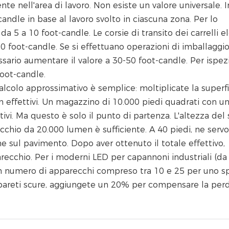
 nell'area di lavoro. Non esiste un valore universale. I
-candle in base al lavoro svolto in ciascuna zona. Per lo
a 5 a 10 foot-candle. Le corsie di transito dei carrelli el
0 foot-candle. Se si effettuano operazioni di imballaggio
sario aumentare il valore a 30-50 foot-candle. Per ispezi
foot-candle.
 calcolo approssimativo è semplice: moltiplicate la superfi
n effettivi. Un magazzino di 10.000 piedi quadrati con un
vi. Ma questo è solo il punto di partenza. L'altezza del s
cchio da 20.000 lumen è sufficiente. A 40 piedi, ne serv
ne sul pavimento. Dopo aver ottenuto il totale effettivo,
recchio. Per i moderni LED per capannoni industriali (da
un numero di apparecchi compreso tra 10 e 25 per uno sp
o pareti scure, aggiungete un 20% per compensare la perd