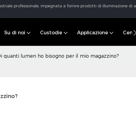
striale professionale, impegnata a fornire prodotti di illuminazione di al
Su di noi
Custodie
Applicazione
Centr
i quanti lumen ho bisogno per il mio magazzino?
zzino?