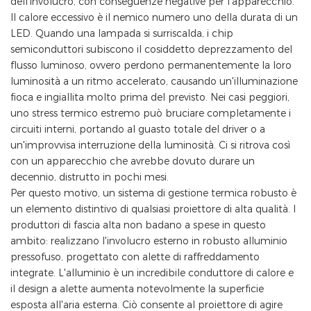
dell'involucro, con conseguenze negative per l'apparecchio.
Il calore eccessivo è il nemico numero uno della durata di un
LED. Quando una lampada si surriscalda, i chip
semiconduttori subiscono il cosiddetto deprezzamento del
flusso luminoso, ovvero perdono permanentemente la loro
luminosità a un ritmo accelerato, causando un'illuminazione
fioca e ingiallita molto prima del previsto. Nei casi peggiori,
uno stress termico estremo può bruciare completamente i
circuiti interni, portando al guasto totale del driver o a
un'improvvisa interruzione della luminosità. Ci si ritrova così
con un apparecchio che avrebbe dovuto durare un
decennio, distrutto in pochi mesi.
Per questo motivo, un sistema di gestione termica robusto è
un elemento distintivo di qualsiasi proiettore di alta qualità. I ​​
produttori di fascia alta non badano a spese in questo
ambito: realizzano l'involucro esterno in robusto alluminio
pressofuso, progettato con alette di raffreddamento
integrate. L'alluminio è un incredibile conduttore di calore e
il design a alette aumenta notevolmente la superficie
esposta all'aria esterna. Ciò consente al proiettore di agire