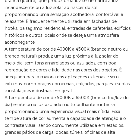
branca quente), que produz uma luz semelhante à luz
incandescente ou à luz solar ao nascer do sol,
proporcionando uma sensação acolhedora, confortável e
relaxante. É frequentemente utilizada em fachadas de
hotéis, paisagismo residencial, entradas de cafeterias, edifícios
históricos e outros locais onde se deseja uma atmosfera
aconchegante.
A temperatura de cor de 4000K a 4500K (branco neutro ou
branco natural) produz uma luz próxima à luz solar do
meio-dia, sem tons amarelados ou azulados, com boa
reprodução de cores e fidelidade nas cores dos objetos. É
adequada para a maioria das aplicações externas e semi-
externas, como praças comerciais, calçadas, parques, escolas
e instalações industriais em geral.
A temperatura de cor de 5000K a 6500K (branco frio/luz do
dia) emite uma luz azulada muito brilhante e intensa,
proporcionando uma experiência visual mais nítida. Essa
temperatura de cor aumenta a capacidade de atenção e o
contraste visual, sendo comumente utilizada em estádios,
grandes pátios de carga, docas, túneis, oficinas de alta