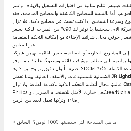
ت فيليبس نتائج مثالية في اختبارات التشغيل والإيقاف وعمر
تازة في جميع الجوانب. أما بالنسبة للمصابيح الكاشفة والمصابيح المدمجة، فقد
 وسرعة التسخين. إذا كنت تبحث عن مصابيح ذكية، فلا تزال
(التابعة لنفس الشركة الأم، سيجنيفاي) توفر لك 90% من الميزات الذكية بسعر
تتصدر
جوفي
مجال شرائط الإضاءة مع إمكانية التحكم المتقدمة
عبر التطبيق.
ي تتطلب موثوقية فائقة وسطوعًا عاليًا؛ بينما توفر Nichia دقة ألوان فائقة مع
JR Light
الشمالية للمستودعات والأسقف العالية، بينما تُغطي
Os
عالميًا مجال أنظمة التحكم الذكية وكفاءة الطاقة. ولا تزال
Philips هي خيارك الأمثل للاستخدام المنزلي، وCree/Nichia للأداء الحساس، وAcuity أو JR Lighting عندما تحتاج إلى تركيب 500 وحدة
إضاءة وتركها تعمل لعقد من الزمن.
ما هي المساحة التي سيضيئها 1000 لومن؟
السابق