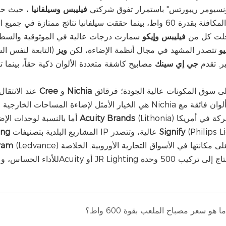
نسيومر ريبورتس" باستمرار تفوق شركتي
فيليبس
وسيلفانيا
، حيث حقق
المصابيح المكافئة بقدرة 60 واط، بينما حققت سيلفانيا نتائج مم
لت كل من
فيليبس
وإيكو
سمارت درجات عالية في الموثوقية والسطوع
و
تتصدر المشهد في مجال أنظمة الإضاءة، لكن
ويز
ر. تقدم
جي إي سينك
مصابيح كاشفة متعددة الألوان ذكية حقاً، بينما 
على سوق المكونات عالية الجودة؛ فرقائق Cree
Nichia
و
Cree
عند الانتقال إلى المشاريع التجارية أو الصناعية، تتغير القائمة. تهيمن شركتا
هي الخيار الأمثل لإضاءة المساحات الخارجية والرياضية الت
(Lithonia) أكبر شركة في أمريكا
Acuity Brands
تصنيف ألوان دقيق يتراوح بين 2 و3 SDCM. أما بالنسبة لوحدات الإضاءة الكاملة، فتُعدّ
(Philips L
Signify
المشاريع البلدية بتصنيفات IP عالية، وتتصدر
ing
(Ledvance) تحافظ على مكانتها في الأسواق التجارية الأوروبية. الخلاصة:
ram
ما هو سعر مصباح الملعب بقوة 600 واط؟