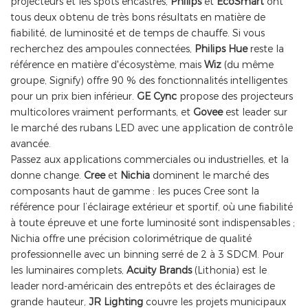
projecteurs et les spots encastrés,
Philips
et
EcoSmart
ont
tous deux obtenu de très bons résultats en matière de
fiabilité, de luminosité et de temps de chauffe. Si vous
recherchez des ampoules connectées,
Philips Hue
reste la
référence en matière d'écosystème, mais
Wiz
(du même
groupe, Signify) offre 90 % des fonctionnalités intelligentes
pour un prix bien inférieur.
GE Cync
propose des projecteurs
multicolores vraiment performants, et
Govee
est leader sur
le marché des rubans LED avec une application de contrôle
avancée.
Passez aux applications commerciales ou industrielles, et la
donne change.
Cree
et
Nichia
dominent le marché des
composants haut de gamme : les puces Cree sont la
référence pour l’éclairage extérieur et sportif, où une fiabilité
à toute épreuve et une forte luminosité sont indispensables ;
Nichia offre une précision colorimétrique de qualité
professionnelle avec un binning serré de 2 à 3 SDCM. Pour
les luminaires complets,
Acuity Brands
(Lithonia) est le
leader nord-américain des entrepôts et des éclairages de
grande hauteur,
JR Lighting
couvre les projets municipaux