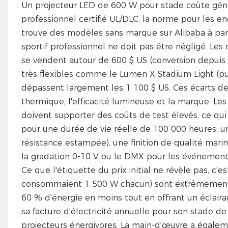
Un projecteur LED de 600 W pour stade coûte gén
professionnel certifié UL/DLC, la norme pour les e
trouve des modèles sans marque sur Alibaba à partir
sportif professionnel ne doit pas être négligé. 
se vendent autour de 600 $ US (conversion depuis la 
très flexibles comme le Lumen X Stadium Light (pu
dépassent largement les 1 100 $ US. Ces écarts de p
thermique, l'efficacité lumineuse et la marque. Les 
doivent supporter des coûts de test élevés, ce qu
pour une durée de vie réelle de 100 000 heures, un
résistance estampée), une finition de qualité mar
la gradation 0-10 V ou le DMX pour les événements
Ce que l'étiquette du prix initial ne révèle pas, c'
consommaient 1 500 W chacun) sont extrêmemen
60 % d'énergie en moins tout en offrant un éclairag
sa facture d'électricité annuelle pour son stade d
projecteurs énergivores. La main-d'œuvre a égalem