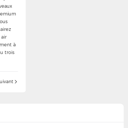
uveaux
Premium
vous
airez
air
ement à
u trois
uivant