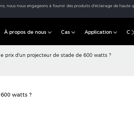
 ans, nous nous engageons à fournir des produits d'éclairage de haute q
À propos de nous
Cas
Application
Cen
le prix d'un projecteur de stade de 600 watts ?
 600 watts ?