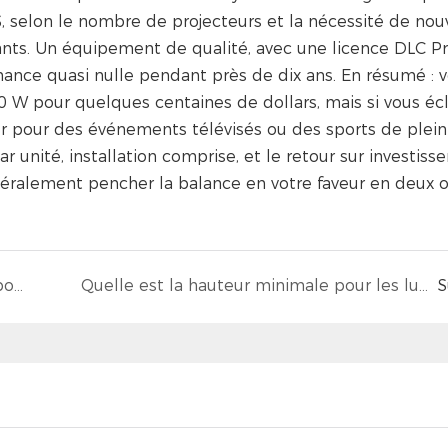
$, selon le nombre de projecteurs et la nécessité de no
stants. Un équipement de qualité, avec une licence DLC 
nance quasi nulle pendant près de dix ans. En résumé : 
 W pour quelques centaines de dollars, mais si vous écl
r pour des événements télévisés ou des sports de plein 
 unité, installation comprise, et le retour sur investiss
éralement pencher la balance en votre faveur en deux o
Quelle marque fabrique les meilleures ampoules LED ?
Quelle est la hauteur minimale pour les luminaires LED en grande hauteur ?
S