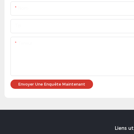
Nom
Tél
Teneur
Envoyer Une Enquête Maintenant
Liens ut