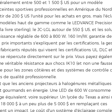
éralement entre 500 et 1 500 $ US pour un modèle
nceintes sportives professionnelles en Amérique du Nord
 de 200 $ US l'unité pour les achats en gros, mais l'écl
Les modèles haut de gamme comme le LEDVANCE Precision
livre sterling), le JC-LGL autour de 550 $ US, et les sol
issance réglable de 600 à 800 W, 160 lm/W, garantie de
rix importants s'expliquent par les certifications, la ge
fabricants réputés qui visent les certifications UL, DLC e
i se répercute directement sur le prix. Vous payez égal
e véritable résistance aux chocs IK10 (et non une fauss
ine pour les zones côtières et des systèmes de contrôl
 de qualité professionnelle.
est que les anciens projecteurs à halogénures métalliques
t gourmands en énergie. Une LED de 600 W consomme 
e équivalent, voire supérieur. Un lycée du Texas a ainsi 
e 18 000 $ à un peu plus de 5 000 $ en remplaçant ces
ent un impact. Le coût d'un système d'éclairage comple