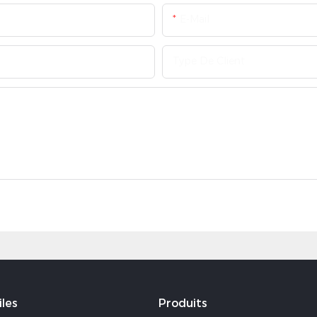
E-Mail
Type De Client
iles
Produits