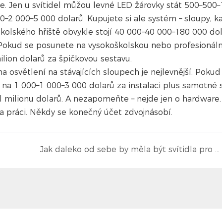
že. Jen u svítidel můžou levné LED žárovky stát 500–500
000–2 000–5 000 dolarů. Kupujete si ale systém – sloupy, k
školského hřiště obvykle stojí 40 000–40 000–180 000 dol
Pokud se posunete na vysokoškolskou nebo profesionáln
lion dolarů za špičkovou sestavu.
a osvětlení na stávajících sloupech je nejlevnější. Pokud
 na 1 000–1 000–3 000 dolarů za instalaci plus samotné 
milionu dolarů. A nezapomeňte – nejde jen o hardware.
 a práci. Někdy se konečný účet zdvojnásobí.
Jak daleko od sebe by měla být svítidla pro vysoké stropy?