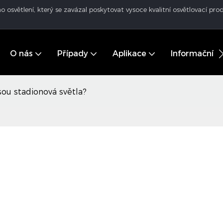
o osvětlení, který se zavázal poskytovat vysoce kvalitní osvětlovací p
O nás
Případy
Aplikace
Informační 
sou stadionová světla?