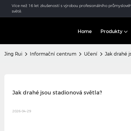
Více než 16 let zkušeností s výrobou profesionálního průmyslovéh
světě.
Home
Produkty
Jing Rui
Informační centrum
Učení
Jak drahé j
Jak drahé jsou stadionová světla?
2026-04-29