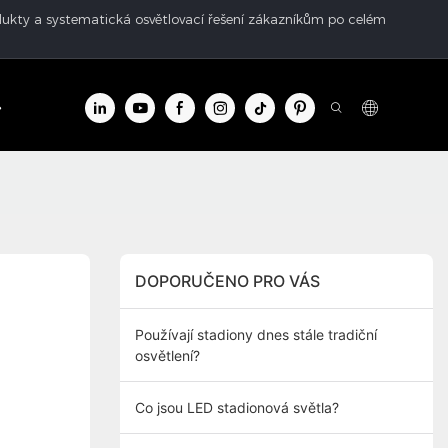
rodukty a systematická osvětlovací řešení zákazníkům po celém
centrum
Kontakt
DOPORUČENO PRO VÁS
Používají stadiony dnes stále tradiční
osvětlení?
Co jsou LED stadionová světla?